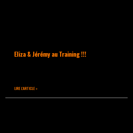
Eliza & Jérémy au Training !!!
Eliza et Jérémy, la grande soeur et le
petit frère…
LIRE L'ARTICLE »
février 22, 2015
Aucun commentaire