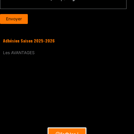
Adhésion Saison 2025-2026
Les
AVANTAGES
Entraînement
tous les samedis (sur
réservation)
15% de réduction
sur tous les évènements
(workshops, stages enfants, stage
intensif, battles, soirées DJ Set, etc.)
Tarif réduit
sur les cours particuliers
Evènements exclusifs adhérent·e
(soirée
d’intégration, repas, etc.)
J'adhère !