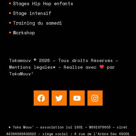
Stages Hip Hop enfants
Stage intensif
Training du samedi
Workshop
Takamouv © 2026 – Tous droits Réservés –
Mentions légales* – Réalisé avec
par
TakaMouv’
F
T
Y
I
a
w
o
n
c
i
u
s
e
t
t
t
b
t
u
a
* Taka Mouv’ – association loi 1901 – W691078603 – siret
o
e
b
g
44364988400022 – siège social : 4 rue de l’Arbre Sec 69001