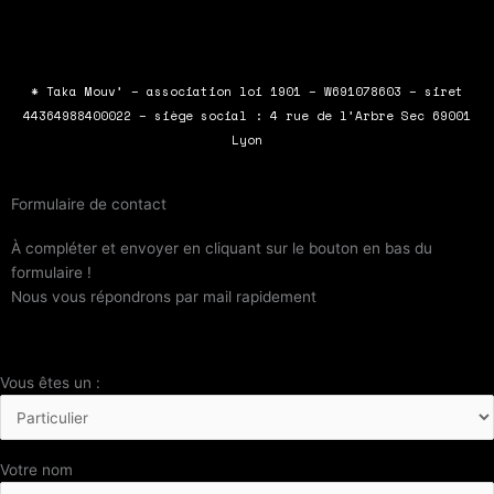
c
i
u
s
e
t
t
t
b
t
u
a
* Taka Mouv’ – association loi 1901 – W691078603 – siret
o
e
b
g
44364988400022 – siège social : 4 rue de l’Arbre Sec 69001
o
r
e
r
Lyon
k
a
m
Formulaire de contact
À compléter et envoyer en cliquant sur le bouton en bas du
formulaire !
Nous vous répondrons par mail rapidement
Vous êtes un :
Votre nom