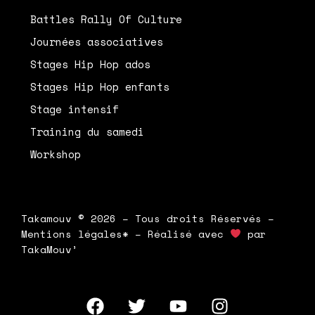
Battles Rally Of Culture
Journées associatives
Stages Hip Hop ados
Stages Hip Hop enfants
Stage intensif
Training du samedi
Workshop
Takamouv © 2026 – Tous droits Réservés –
Mentions légales* – Réalisé avec
par
TakaMouv’
F
T
Y
I
a
w
o
n