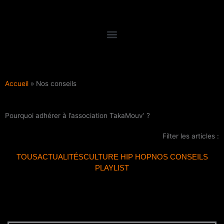
Aller
au
contenu
Accueil
»
Nos conseils
Pourquoi adhérer à l’association TakaMouv’ ?
Filter les articles :
TOUS
ACTUALITÉS
CULTURE HIP HOP
NOS CONSEILS
PLAYLIST