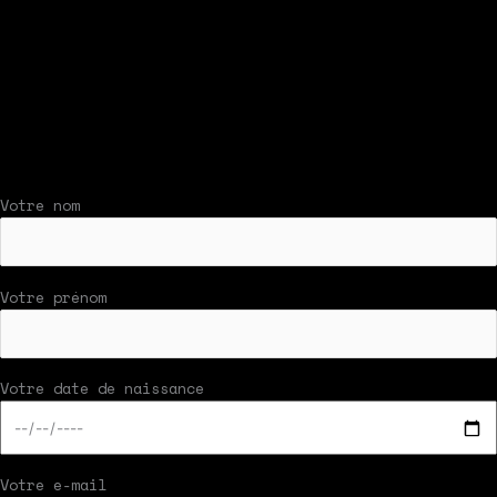
bouton en bas du formulaire !
Nous vous répondrons par mail rapidement
(Les infos demandées ci-dessous concernent la
personne effectuant l’essai)
Votre nom
Votre prénom
Votre date de naissance
Votre e-mail