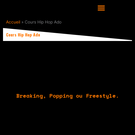
Aller
au
contenu
COURS DE DANSE HIP HOP À LYON
Accueil
»
Cours Hip Hop Ado
Cours Hip Hop Ado
De 13 à 17 ans, les cours Hip Hop Ados
se répartissent par technique au choix
:
Breaking, Popping ou Freestyle.
Les cours Hip Hop Ado ont lieu du
Lundi au Mercredi avec un cours
débutant ouvert à tous.
En Breaking et en Freestyle, les Ados