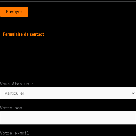
Formulaire de contact
À compléter et envoyer en cliquant sur le
bouton en bas du formulaire !
Nous vous répondrons par mail rapidement
Vous êtes un :
Votre nom
Votre e-mail