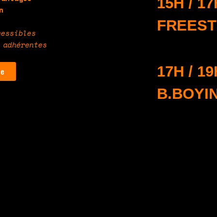
15H / 17
n
FREEST
cessibles
 adhérentes
17H / 19
·e
B.BOYI