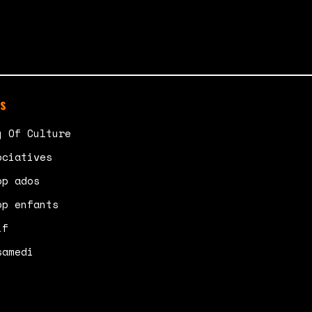
s
y Of Culture
ociatives
op ados
op enfants
if
samedi