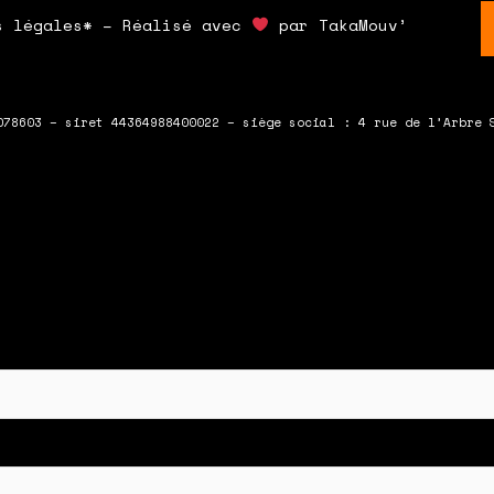
s légales* – Réalisé avec
par TakaMouv’
078603 – siret 44364988400022 – siège social : 4 rue de l’Arbre 
 en bas du formulaire !