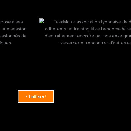
> J'adhère !
En vous inscrivant à nos cours,
vous devenez automatiquement adhére
nouvelle !