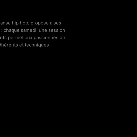
nt·e
: quelle bonne