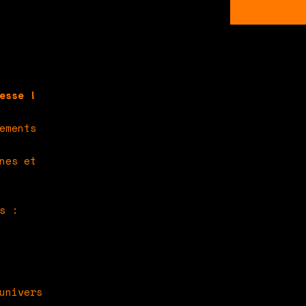
esse !
ements
nes et
s :
univers