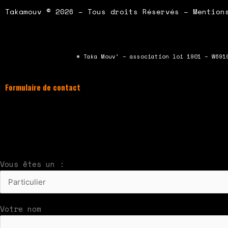
Takamouv © 2026 – Tous droits Réservés – Mention
* Taka Mouv’ – association loi 1901 – W691
Formulaire de contact
À compléter et envoyer en cliquant sur le bouton
Nous vous répondrons par mail rapidement
Vous êtes un :
Votre nom