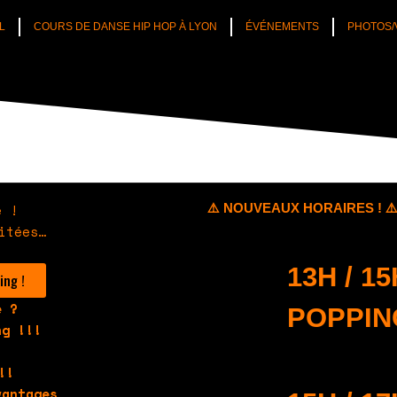
L
COURS DE DANSE HIP HOP À LYON
ÉVÉNEMENTS
PHOTOS/
e !
⚠️ NOUVEAUX HORAIRES ! ⚠
itées…
13H / 15
ing !
e ?
POPPIN
ng !!!
!!
vantages