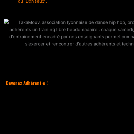
du Danseur.
Devenez Adhérent·e !