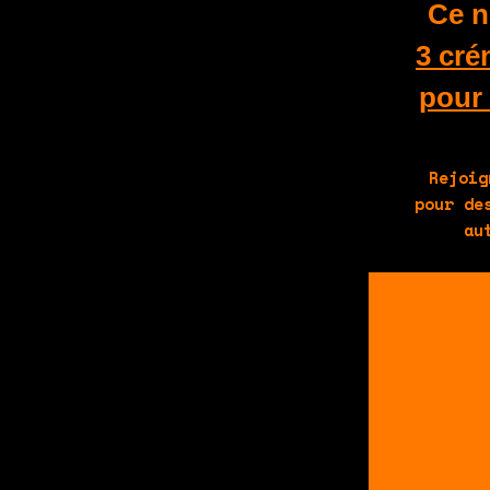
Ce n
3 cré
pour 
Rejoig
pour de
au