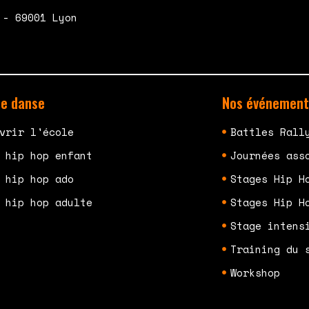
 - 69001 Lyon
de danse
Nos événement
vrir l'école
Battles Rall
 hip hop enfant
Journées ass
 hip hop ado
Stages Hip H
 hip hop adulte
Stages Hip H
Stage intens
Training du 
Workshop