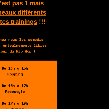
’est pas 1 mais
neaux différents
tes trainings
!!!
nez-nous les samedis
s entraînements libres
tour du Hip Hop !
De 13h à 15h
Popping
De 15h à 17h
Freestyle
De 17h à 19h
B.Boying