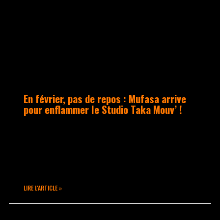
En février, pas de repos : Mufasa arrive
pour enflammer le Studio Taka Mouv’ !
Mufasa, danseuse renommée aux multiples
facettes, nous fait l’honneur de venir
partager son art, le 27 février 2020, à
Lyon, dans les studios de Taka Mouv.
LIRE L'ARTICLE »
janvier 23, 2020
Aucun commentaire