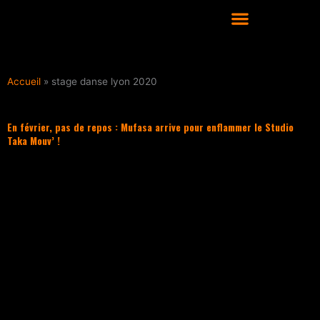
Aller
au
contenu
COURS DE DANSE HIP HOP À LYON
Accueil
»
stage danse lyon 2020
En février, pas de repos : Mufasa arrive pour enflammer le Studio
Taka Mouv’ !
Filter les articles :
TOUS
ACTUALITÉS
CULTURE HIP HOP
NOS CONSEILS
PLAYLIST
UNCATEGORIZED