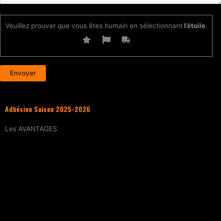
Veuillez prouver que vous êtes humain en sélectionnant
l’étoile
.
Adhésion Saison 2025-2026
Les
AVANTAGES
Entraînement
tous les samedis (sur
réservation)
15% de réduction
sur tous les évènements
(workshops, stages enfants, stage
intensif, battles, soirées DJ Set, etc.)
Tarif réduit
sur les cours particuliers
Evènements exclusifs adhérent·e
(soirée