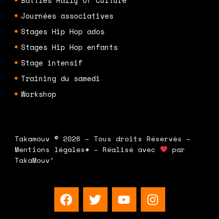
Journées associatives
Stages Hip Hop ados
Stages Hip Hop enfants
Stage intensif
Training du samedi
Workshop
Takamouv © 2026 – Tous droits Réservés –
Mentions légales* – Réalisé avec
par
TakaMouv’
F
T
Y
I
a
w
o
n
c
i
u
s