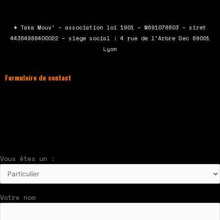
e
t
t
t
b
t
u
a
* Taka Mouv’ – association loi 1901 – W691078603 – siret
o
e
b
g
44364988400022 – siège social : 4 rue de l’Arbre Sec 69001
o
r
e
r
Lyon
k
a
m
Formulaire de contact
À compléter et envoyer en cliquant sur le
bouton en bas du formulaire !
Nous vous répondrons par mail rapidement
Vous êtes un :
Votre nom