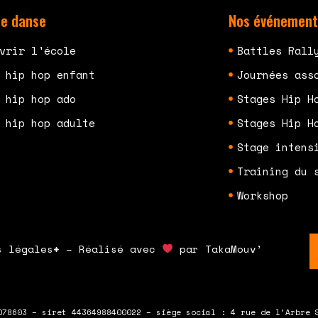
de danse
Nos événement
vrir l'école
Battles Rall
 hip hop enfant
Journées ass
 hip hop ado
Stages Hip H
 hip hop adulte
Stages Hip H
Stage intens
Training du 
Workshop
s légales* – Réalisé avec
par TakaMouv’
078603 – siret 44364988400022 – siège social : 4 rue de l’Arbre 