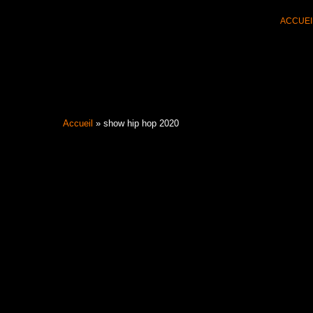
Aller
ACCUEI
au
contenu
Accueil
»
show hip hop 2020
Filter les articles :
TOUS
ACTUALI