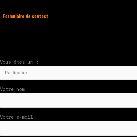
Formulaire de contact
À compléter et envoyer en cliquant sur le bouton
Nous vous répondrons par mail rapidement
Vous êtes un :
Votre nom
Votre e-mail