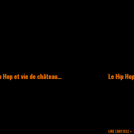
ACTUALITÉS
p Hop et vie de château…
Le Hip Hop
medi 15 février, les danseurs
Les danse
 Takamouv ont été conviés
sont mobi
ns l’enceinte du château de
année con
lvert à Attignat, monument
représent
storique édifié en 1290, pour
profit de
e intervention spéciale
LIRE L'ARTICLE »