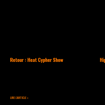
ACTUALITÉS
Retour : Heat Cypher Show
Hi
C’était Dimanche 20 Septembre
Sa
au Heat Restaurant, Takamouv
de
était invité pour une journée
da
de folie !
Sa
hi
un
LIRE L'ARTICLE »