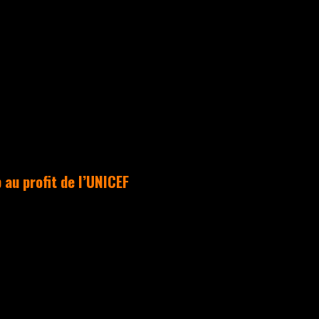
ACTUALITÉS
 au profit de l’UNICEF
urs de Takamouv se
lisés pour la 5ème
sécutive en
ant le Hip Hop au
 l’Unicef