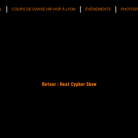
L
COURS DE DANSE HIP HOP À LYON
ÉVÉNEMENTS
PHOTOS/
Retour : Heat Cypher Show
TÉS
CULTURE HIP HOP
NOS CONSEILS
PLAYLIST