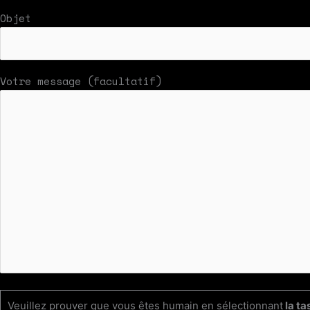
Objet
Votre message (facultatif)
Veuillez prouver que vous êtes humain en sélectionnant
la ta