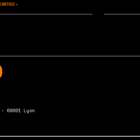
 L'ARTICLE »
s 2, 2020
Aucun commentaire
février 18, 2020
 - 69001 Lyon