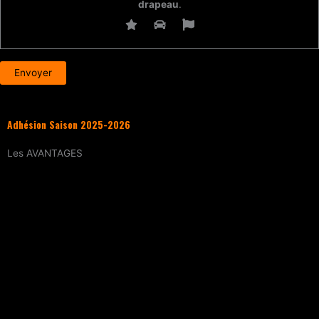
drapeau
.
Adhésion Saison 2025-2026
Les
AVANTAGES
Entraînement
tous les samedis (sur
réservation)
15% de réduction
sur tous les évènements
(workshops, stages enfants, stage
intensif, battles, soirées DJ Set, etc.)
Tarif réduit
sur les cours particuliers
Evènements exclusifs adhérent·e
(soirée
d’intégration, repas, etc.)