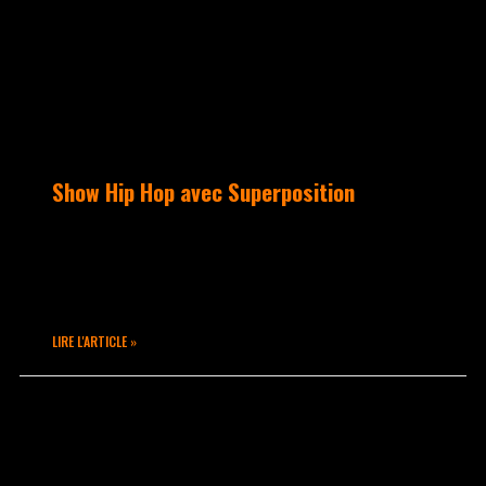
Show Hip Hop avec Superposition
Qui dit nouvelle exposition dit nouveau
Show avec une team d’exception :
Ziks, Kesta et Smoo.
LIRE L'ARTICLE »
décembre 9, 2022
Aucun commentaire