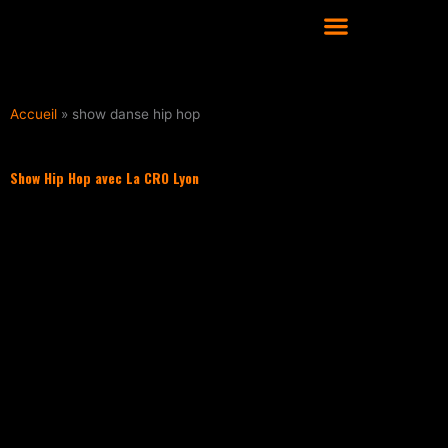
Aller
au
contenu
COURS DE DANSE HIP HOP À LYON
Accueil
»
show danse hip hop
Show Hip Hop avec La CRO Lyon
Filter les articles :
TOUS
ACTUALITÉS
CULTURE HIP HOP
NOS CONSEILS
PLAYLIST
ACTUALITÉS