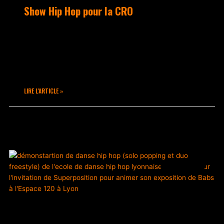
Show Hip Hop pour la CRO
Samedi 25 Février, nous étions au RDV
pour un show Hip Hop lors du match de
Basket du CRO Lyon contre l’équipe de
Mâcon en Nationale 2
LIRE L'ARTICLE »
février 27, 2023
Aucun commentaire
ACTUALITÉS