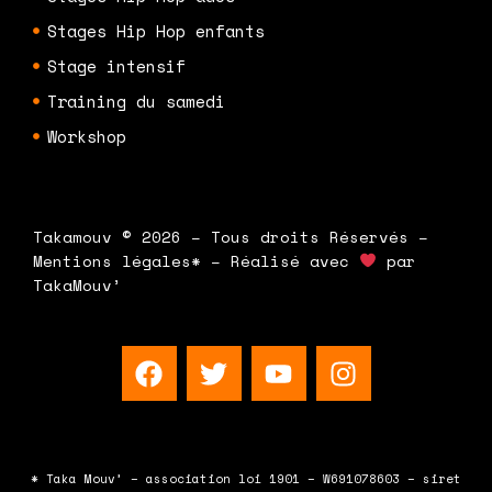
Stages Hip Hop enfants
Stage intensif
Training du samedi
Workshop
Takamouv © 2026 – Tous droits Réservés –
Mentions légales* – Réalisé avec
par
TakaMouv’
F
T
Y
I
a
w
o
n
c
i
u
s
e
t
t
t
b
t
u
a
* Taka Mouv’ – association loi 1901 – W691078603 – siret