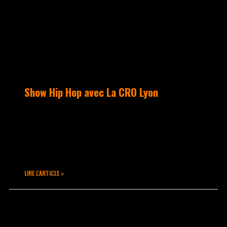
Show Hip Hop avec La CRO Lyon
2e édition avec la CRO Lyon pour un
match où l’équipe croix-roussienne
affronte Ravoir Challes. Le match a eu
lieu au gymnase Genety à Lyon 1.
LIRE L'ARTICLE »
mai 4, 2023
Aucun commentaire