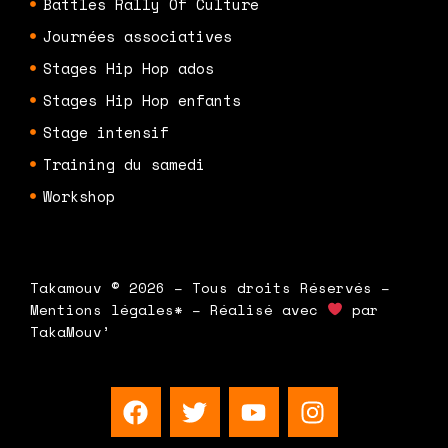
Battles Rally Of Culture
Journées associatives
Stages Hip Hop ados
Stages Hip Hop enfants
Stage intensif
Training du samedi
Workshop
Takamouv © 2026 – Tous droits Réservés –
Mentions légales* – Réalisé avec
par
TakaMouv’
F
T
Y
I
a
w
o
n