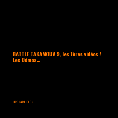
UNCATEGORIZED
BATTLE TAKAMOUV 9, les 1ères vidéos !
Les Démos…
Voilà le début d’une longue série… Nous
vous invitons à vous abonner à notre
chaîne Youtube afin de ne rien louper
!! Chaîne Youtube Takamouv
LIRE L'ARTICLE »
mars 24, 2016
Aucun commentaire