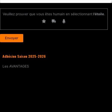
Veuillez prouver que vous êtes humain en sélectionnant
l’étoile
.
Adhésion Saison 2025-2026
Les
AVANTAGES
Entraînement
tous les samedis (sur
réservation)
15% de réduction
sur tous les évènements
(workshops, stages enfants, stage
intensif, battles, soirées DJ Set, etc.)
Tarif réduit
sur les cours particuliers
Evènements exclusifs adhérent·e
(soirée