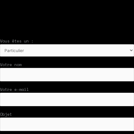
À compléter et envoyer en cliquant sur le
bouton en bas du formulaire !
Nous vous répondrons par mail rapidement
Vous êtes un :
Votre nom
Votre e-mail
Objet