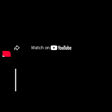
DEMO de REDLOCKS…
REDLOCKS, directrice et fondatrice de
Takamouv’, jury au Battle 9, spécialisée en
Popping, peut se vanter d’avoir été formée par