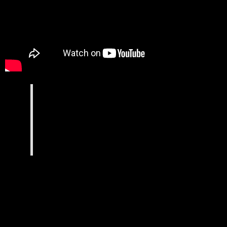
DEMO de BIG SIZE…
Big Size, professeur de B.Boying au centre de
danse Hip Hop Takamouv, est également notre
meilleur MC !
Ambiance assurée, énergie toujours présente,
Big Size vous réserve encore bien d’autres