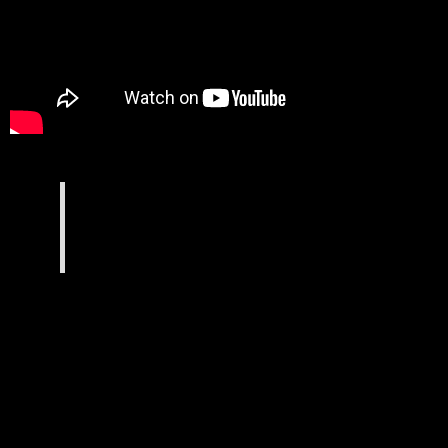
DEMO de B.Boy ALLAN…
Jury au Battle Takamouv 9, B.Boy ALLAN est un
des amis de la grande famille Takamouv. Il nous
fait la joie de venir partager régulièrement
ses connaissances et conseils. Un B.Boy comme
on les aime…