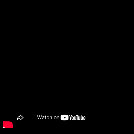
les ELECTRIC BOOGALOOS (précurseurs
américains), et plus particulièrement POPIN
PETE & BOOGALOO SAM… A son tour elle forme les
danseurs et enseignants de demain, car elle est
tout particulièrement attachée à une juste
transmission de l’histoire et des termes des
danses et de la culture Hip Hop…