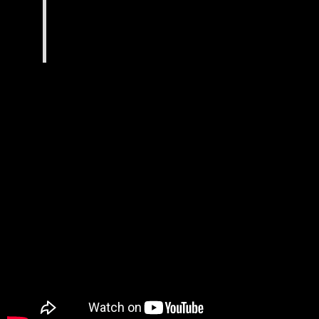
DEMO de TELETRAM…
Teletram, élève à Takamouv depuis de nombreuses
années maintenant, est spécialisé en Popping.
Il est régulièrement repéré lors de casting…
Talent à suivre 😉