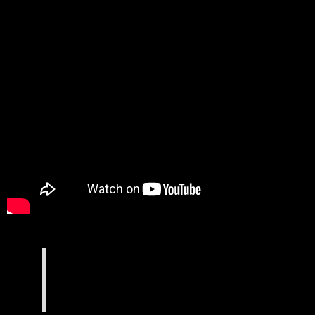
talents 😉 Artiste complet, il vous surprendra
par son jeu de scène, sa voie, et son aisance…
DEMO de MILADY