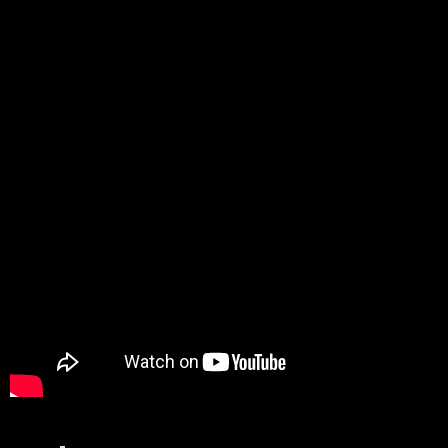
Milady, en fin de cursus formation pro au
centre de Danse Hip Hop Takamouv, est
spécialisée dans les cours pour enfants. Elle
est responsable du cours Eveil 4/5 ans et du
cours initiation 7/8 ans.