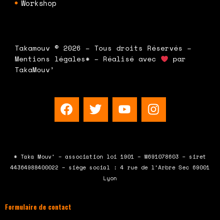
Workshop
Takamouv © 2026 – Tous droits Réservés –
Mentions légales* – Réalisé avec
par
TakaMouv’
F
T
Y
I
a
w
o
n
c
i
u
s
e
t
t
t
b
t
u
a
* Taka Mouv’ – association loi 1901 – W691078603 – siret
o
e
b
g
44364988400022 – siège social : 4 rue de l’Arbre Sec 69001
o
r
e
r
Lyon
k
a
m
Formulaire de contact