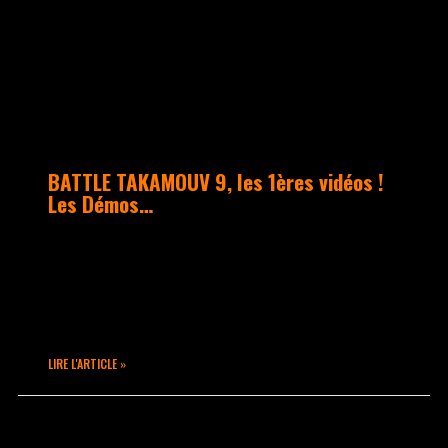
BATTLE TAKAMOUV 9, les 1ères vidéos !
Les Démos…
Voilà le début d’une longue série… Nous
vous invitons à vous abonner à notre
chaîne Youtube afin de ne rien louper
!! Chaîne Youtube Takamouv
LIRE L'ARTICLE »
mars 24, 2016
Aucun commentaire