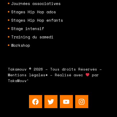
Journées associatives
Stages Hip Hop ados
Stages Hip Hop enfants
Stage intensif
Training du samedi
Workshop
Takamouv © 2026 – Tous droits Réservés –
Mentions légales* – Réalisé avec
par
TakaMouv’
F
T
Y
I
a
w
o
n
c
i
u
s