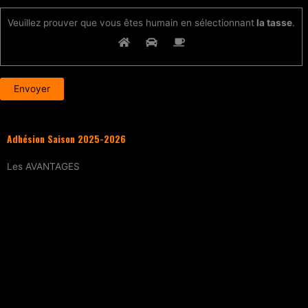
Veuillez prouver que vous êtes humain en sélectionnant
la tasse
.
Adhésion Saison 2025-2026
Les
AVANTAGES
Entraînement
tous les samedis (sur
réservation)
15% de réduction
sur tous les évènements
(workshops, stages enfants, stage
intensif, battles, soirées DJ Set, etc.)
Tarif réduit
sur les cours particuliers
Evènements exclusifs adhérent·e
(soirée
d’intégration, repas, etc.)