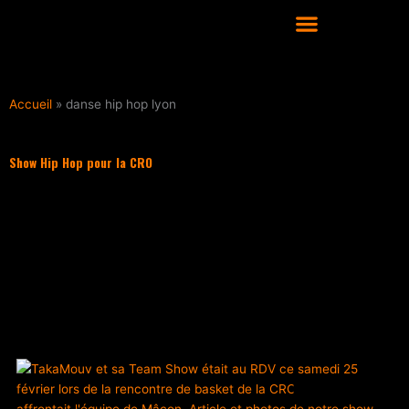
Aller
au
contenu
COURS DE DANSE HIP HOP À LYON
Accueil
»
danse hip hop lyon
Show Hip Hop pour la CRO
Filter les articles :
TOUS
ACTUALITÉS
CULTURE HIP HOP
NOS CONSEILS
PLAYLIST
ACTUALITÉS