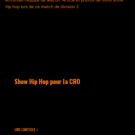
Show Hip Hop pour la CRO
Samedi 25 Février, nous étions au RDV
pour un show Hip Hop lors du match de
Basket du CRO Lyon contre l’équipe de
Mâcon en Nationale 2
LIRE L'ARTICLE »