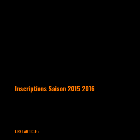
UNCATEGORIZED
Inscriptions Saison 2015 2016
La nouvelle saison arrive… Alors venez
vite vous inscrire lors de notre
permanence 😉
LIRE L'ARTICLE »