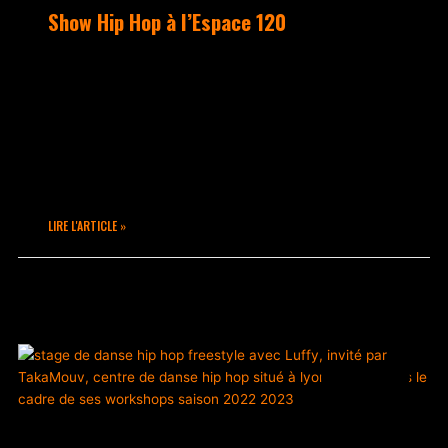
Show Hip Hop à l’Espace 120
L’espace éphémère, Le 120, est dédié à
l’expérimentation artistique. Il a
accueilli l’équipe de danseurs de
l’école à l’occasion de l’exposition
« La boucherie des gones », de
l’artiste Fouapa le 14 janvier 2023.
LIRE L'ARTICLE »
janvier 23, 2023
Aucun commentaire
ACTUALITÉS