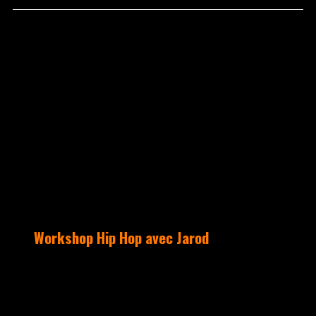
février 27, 2023
Aucun commentaire
ACTUALITÉS
Workshop Hip Hop avec Jarod
La saison 2022-2023 a pris un relief
incroyable avec une double session de
workshop Hip Hop Freestyle complète