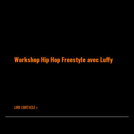
Workshop Hip Hop Freestyle avec Luffy
Atelier organisé sur Lyon dans nos
locaux. Nos adhérent·e·s, des
extérieur·e·s de la région sont venus
pour découvrir l’enseignement de Luffy
LIRE L'ARTICLE »
décembre 15, 2022
Aucun commentaire