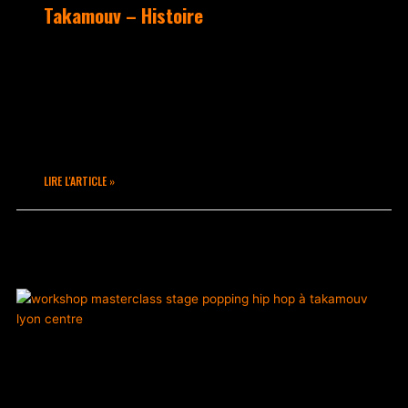
Takamouv – Histoire
Ecole des Danses Hip Hop fondée en 1998
spécialisée dans la culture OldSchool,
Takamouv organise un planning à la
semaine avec des cours de Popping,
Locking, Break Dance, Freestyle
LIRE L'ARTICLE »
septembre 7, 2020
Un commentaire
ACTUALITÉS