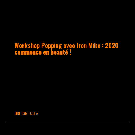
Workshop Popping avec Iron Mike : 2020
commence en beauté !
Samedi 1er février, le Studio a ouvert
ses portes à Iron Mike, un des
pionniers du popping en France, pour un
workshop qui a tenu ses promesses : une
salle remplie et une ambiance
effervescente
LIRE L'ARTICLE »
février 13, 2020
Aucun commentaire