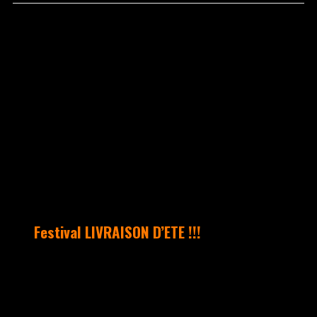
août 25, 2015
Aucun commentaire
UNCATEGORIZED
Festival LIVRAISON D’ETE !!!
C’est avec beaucoup de joie que nous
vous annonçons un travail en
collaboration avec Les Subsistances
lors du Festival « Livraison d’Eté ». 2