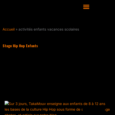
Aller
au
contenu
COURS DE DANSE HIP HOP À LYON
Accueil
»
activités enfants vacances scolaires
Stage Hip Hop Enfants
Filter les articles :
TOUS
ACTUALITÉS
CULTURE HIP HOP
NOS CONSEILS
PLAYLIST
ACTUALITÉS