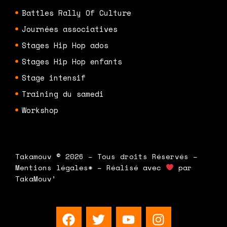
Battles Rally Of Culture
Journées associatives
Stages Hip Hop ados
Stages Hip Hop enfants
Stage intensif
Training du samedi
Workshop
Takamouv © 2026 – Tous droits Réservés –
Mentions légales* – Réalisé avec
par
TakaMouv’
F
T
Y
I
a
w
o
n