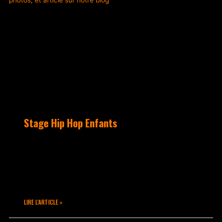
Stage Hip Hop Enfants
Sur 3 jours, toute la culture Hip Hop
est présentée aux enfants de 8 à 12 ans
grâce à notre stage : danse, rap,
graff, beatmaking
LIRE L'ARTICLE »