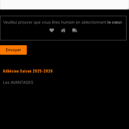
Veuillez prouver que vous êtes humain en sélectionnant
le cœur
.
Adhésion Saison 2025-2026
Les
AVANTAGES
Entraînement
tous les samedis (sur
réservation)
15% de réduction
sur tous les évènements
(workshops, stages enfants, stage
intensif, battles, soirées DJ Set, etc.)
Tarif réduit
sur les cours particuliers