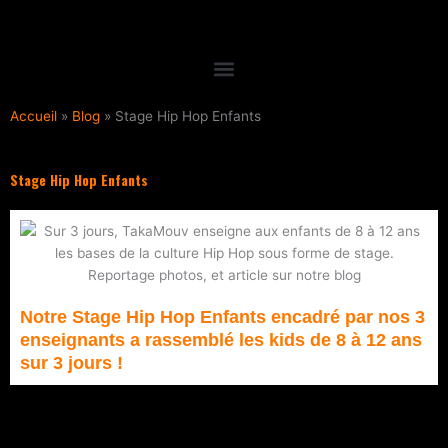
Aller
au
contenu
Accueil
»
Blog
»
Stage Hip Hop Enfants
Stage Hip Hop Enfants
Notre Stage Hip Hop Enfants encadré par nos 3
enseignants a rassemblé les kids de 8 à 12 ans
sur 3 jours !