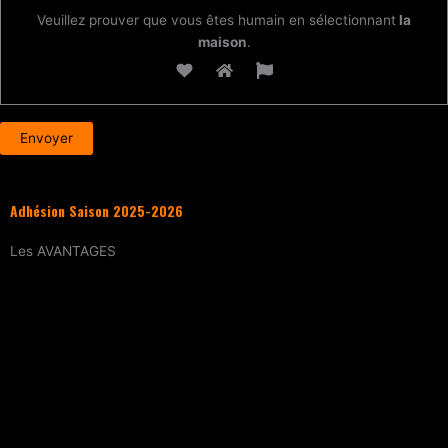
Veuillez prouver que vous êtes humain en sélectionnant
la
maison
.
Adhésion Saison 2025-2026
Les
AVANTAGES
Entraînement
tous les samedis (sur
réservation)
15% de réduction
sur tous les évènements
(workshops, stages enfants, stage
intensif, battles, soirées DJ Set, etc.)
Tarif réduit
sur les cours particuliers
Evènements exclusifs adhérent·e
(soirée
d’intégration, repas, etc.)