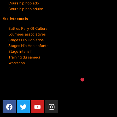
Cours hip hop ado
Cours hip hop adulte
Nos événements
Battles Rally Of Culture
Journées associatives
Stages Hip Hop ados
Stages Hip Hop enfants
Stage intensif
Training du samedi
Workshop
Takamouv © 2026 – Tous droits Réservés –
Mentions légales* – Réalisé avec
par
TakaMouv’
F
T
Y
I
a
w
o
n
c
i
u
s