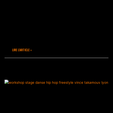
Après plus de 25 ans de pratique,
d’enseignement, de spectacle et de
compétition, Redlocks se déplace à Lyon
pour un Workshop inoubliable, un retour
sur sa terre de conquête après avoir
laissé ses petits prendre les rênes de
la structure Takamouv.
LIRE L'ARTICLE »
décembre 13, 2022
Aucun commentaire
ACTUALITÉS