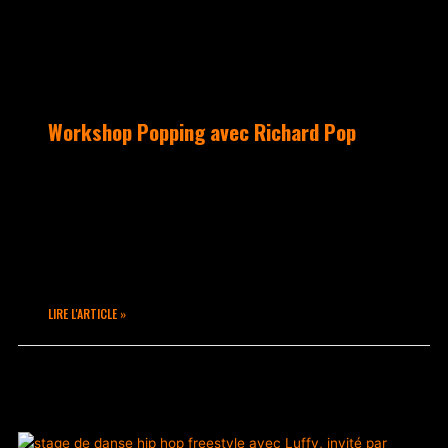
Workshop Popping avec Richard Pop
Une session workshop Popping avec
Richard Pop a eu lieu ce samedi 8 avril
de 13h à 15h au studio Takamouv’.
C’était le dernier workshop Popping de
la Saison 2022-2023…
LIRE L'ARTICLE »
avril 10, 2023
Un commentaire