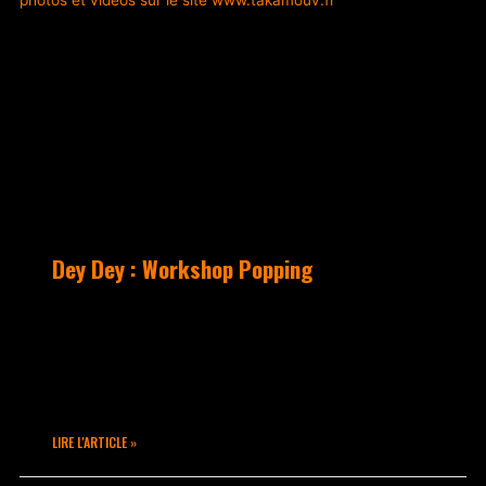
Dey Dey : Workshop Popping
Dey Dey, emblème du Popping Français
était au studio TakaMouv’ à Lyon !
Deuxième intervenant pour ce week-end
aux 4 sessions…
LIRE L'ARTICLE »