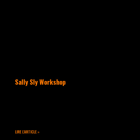
ACTUALITÉS
Sally Sly Workshop
Rejoignez Takamouv pour le premier
workshop Popping de la saison avec
Sally Sly, quadruple Champion du Monde
(spécialité Boogaloo et Popping).
LIRE L'ARTICLE »