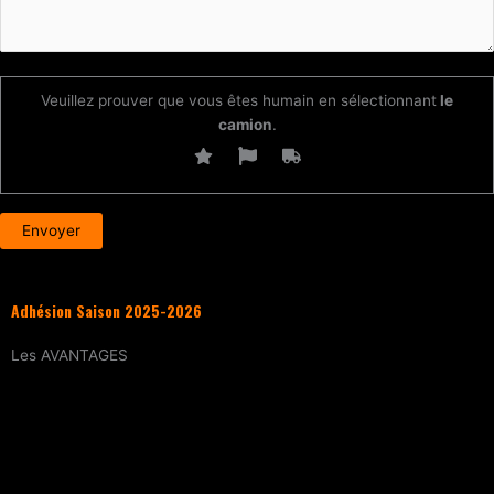
Veuillez prouver que vous êtes humain en sélectionnant
le
camion
.
Adhésion Saison 2025-2026
Les
AVANTAGES
Entraînement
tous les samedis (sur
réservation)
15% de réduction
sur tous les évènements
(workshops, stages enfants, stage