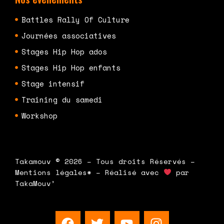
Battles Rally Of Culture
Journées associatives
Stages Hip Hop ados
Stages Hip Hop enfants
Stage intensif
Training du samedi
Workshop
Takamouv © 2026 – Tous droits Réservés –
Mentions légales* – Réalisé avec
par
TakaMouv’
F
T
Y
I