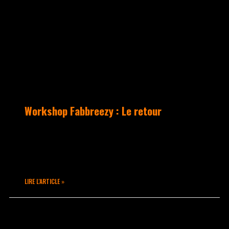
ACTUALITÉS
Workshop Fabbreezy : Le retour
La salle était pleine, le niveau
présent et une détermination de folie
pour un événement rare ces temps-ci.
LIRE L'ARTICLE »
octobre 19, 2020
Aucun commentaire