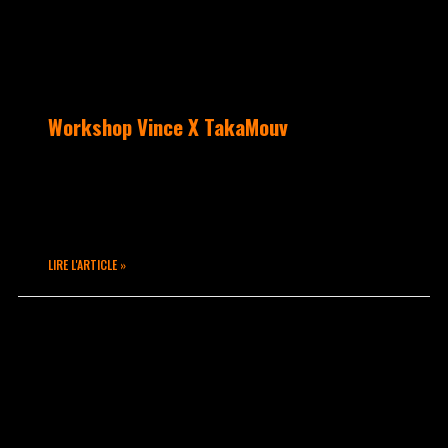
Workshop Vince X TakaMouv
Premier workshop de la saison avec un
grand nombre de participants :
double session pour cette date.
LIRE L'ARTICLE »
octobre 28, 2022
Aucun commentaire
ACTUALITÉS