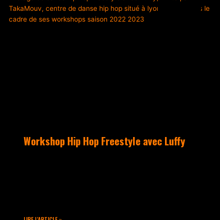
ACTUALITÉS
Workshop Hip Hop Freestyle avec Luffy
Atelier organisé sur Lyon dans nos
locaux. Nos adhérent·e·s, des
extérieur·e·s de la région sont venus
pour découvrir l’enseignement de Luffy
LIRE L'ARTICLE »