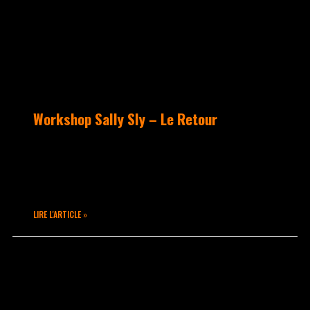
Workshop Sally Sly – Le Retour
Sally Sly est arrivé bouillant pour
nous proposer un Workshop de folie
comme ils se font rares…
LIRE L'ARTICLE »
octobre 22, 2020
Aucun commentaire