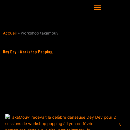
Aller
au
contenu
COURS DE DANSE HIP HOP À LYON
Accueil
»
workshop takamouv
Dey Dey : Workshop Popping
Filter les articles :
TOUS
ACTUALITÉS
CULTURE HIP HOP
NOS CONSEILS
PLAYLIST
ACTUALITÉS