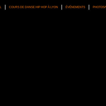
L
COURS DE DANSE HIP HOP À LYON
ÉVÉNEMENTS
PHOTOS/
TÉS
CULTURE HIP HOP
NOS CONSEILS
PLAYLIST