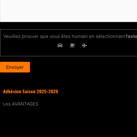
Veuillez prouver que vous êtes humain en sélectionnant
l’avi
Adhésion Saison 2025-2026
Les
AVANTAGES
Entraînement
tous les samedis (sur réservat
15% de réduction
sur tous les évènements (wo
Tarif réduit
sur les cours particuliers