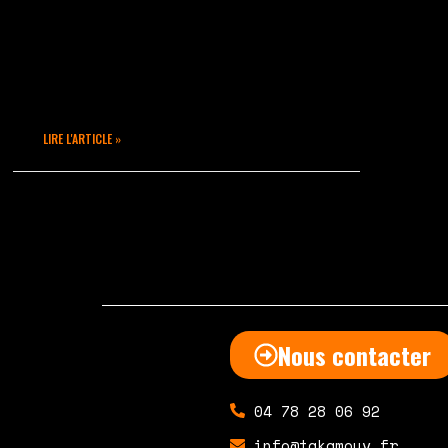
un Workshop inoubliable, un
retour sur sa terre de conquête
après avoir laissé ses petits
prendre les rênes de la
structure Takamouv.
LIRE L'ARTICLE »
décembre 13, 2022
Aucun commentaire
Nous contacter
04 78 28 06 92
info@takamouv.fr