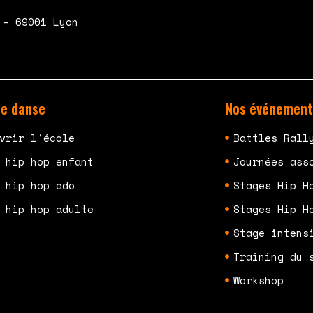
 - 69001 Lyon
de danse
Nos événement
vrir l'école
Battles Rall
 hip hop enfant
Journées ass
 hip hop ado
Stages Hip H
 hip hop adulte
Stages Hip H
Stage intens
Training du 
Workshop