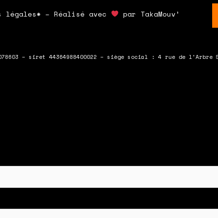
s légales* – Réalisé avec
par TakaMouv’
078603 – siret 44364988400022 – siège social : 4 rue de l’Arbre 
 en bas du formulaire !