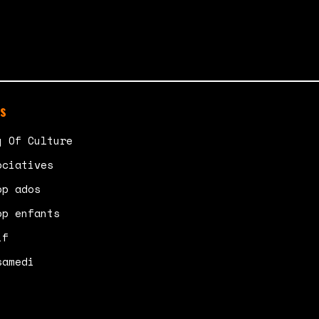
s
y Of Culture
ociatives
op ados
op enfants
if
samedi