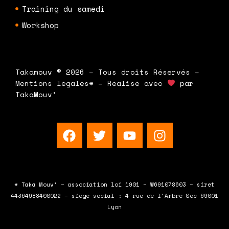
Training du samedi
Workshop
Takamouv © 2026 – Tous droits Réservés –
Mentions légales* – Réalisé avec
par
TakaMouv’
F
T
Y
I
a
w
o
n
c
i
u
s
e
t
t
t
b
t
u
a
* Taka Mouv’ – association loi 1901 – W691078603 – siret
o
e
b
g
44364988400022 – siège social : 4 rue de l’Arbre Sec 69001
o
r
e
r
Lyon
k
a