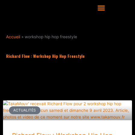
Aller
au
contenu
COURS DE DANSE HIP HOP À LYON
Accueil
»
workshop hip hop freestyle
Richard Flow : Workshop Hip Hop Freestyle
Filter les articles :
Tous
Actualités
Culture Hip Hop
Nos conseils
Playlist
ACTUALITÉS