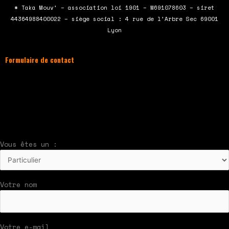
b
t
u
a
* Taka Mouv’ – association loi 1901 – W691078603 – siret
o
e
b
g
44364988400022 – siège social : 4 rue de l’Arbre Sec 69001
o
r
e
r
Lyon
k
a
m
Formulaire de contact
À compléter et envoyer en cliquant sur le
bouton en bas du formulaire !
Nous vous répondrons par mail rapidement
Vous êtes un :
Votre nom
Votre e-mail