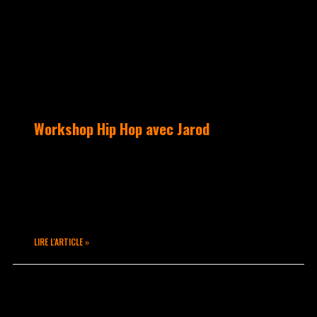
Workshop Hip Hop avec Jarod
La saison 2022-2023 a pris un relief
incroyable avec une double session de
workshop Hip Hop Freestyle complète
pour le retour de Jarod à Takamouv.
LIRE L'ARTICLE »
février 9, 2023
Aucun commentaire