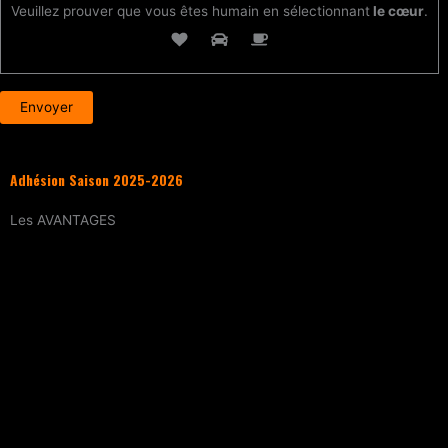
Veuillez prouver que vous êtes humain en sélectionnant
le cœur
.
Adhésion Saison 2025-2026
Les
AVANTAGES
Entraînement
tous les samedis (sur
réservation)
15% de réduction
sur tous les évènements
(workshops, stages enfants, stage
intensif, battles, soirées DJ Set, etc.)
Tarif réduit
sur les cours particuliers
Evènements exclusifs adhérent·e
(soirée
d’intégration, repas, etc.)