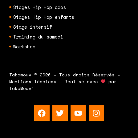
Stages Hip Hop ados
Stages Hip Hop enfants
Stage intensif
Training du samedi
Workshop
Takamouv © 2026 – Tous droits Réservés –
Mentions légales* – Réalisé avec
par
TakaMouv’
F
T
Y
I
a
w
o
n
c
i
u
s
e
t
t
t