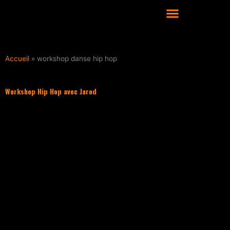
Aller
au
contenu
COURS DE DANSE HIP HOP À LYON
Accueil
»
workshop danse hip hop
Workshop Hip Hop avec Jarod
Filter les articles :
TOUS
ACTUALITÉS
CULTURE HIP HOP
NOS CONSEILS
PLAYLIST
ACTUALITÉS