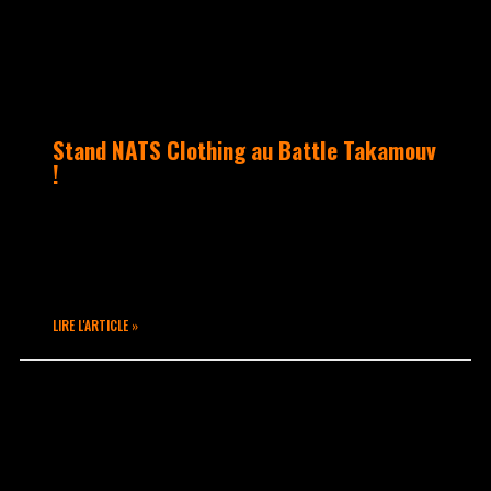
Stand NATS Clothing au Battle Takamouv
!
« NATS Clothing » vous proposera un
stand avec accessoires et T-Shirt Hip
Hop au Battle Takamouv 8ème Round !!
LIRE L'ARTICLE »
février 26, 2015
Aucun commentaire