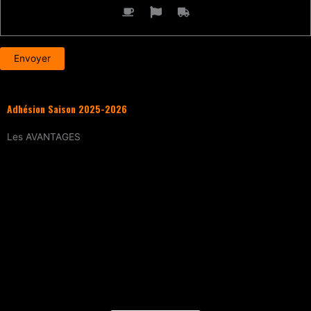
Adhésion Saison 2025-2026
Les
AVANTAGES
Entraînement
tous les samedis (sur
réservation)
15% de réduction
sur tous les évènements
(workshops, stages enfants, stage
intensif, battles, soirées DJ Set, etc.)
Tarif réduit
sur les cours particuliers
Evènements exclusifs adhérent·e
(soirée
d’intégration, repas, etc.)