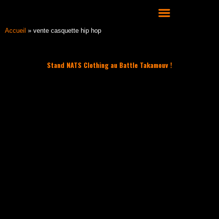
Aller
au
contenu
COURS DE DANSE HIP HOP À LYON
Accueil
»
vente casquette hip hop
Stand NATS Clothing au Battle Takamouv !
Filter les articles :
TOUS
ACTUALITÉS
CULTURE HIP HOP
NOS CONSEILS
PLAYLIST
UNCATEGORIZED