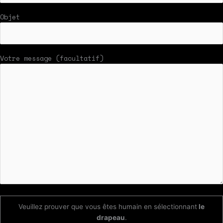
Objet
Votre message (facultatif)
Veuillez prouver que vous êtes humain en sélectionnant
le
drapeau
.