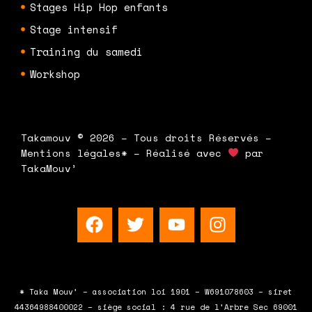
Stages Hip Hop enfants
Stage intensif
Training du samedi
Workshop
Takamouv © 2026 – Tous droits Réservés –
Mentions légales* – Réalisé avec
par
TakaMouv’
F
T
Y
I
a
w
o
n
c
i
u
s
e
t
t
t
b
t
u
a
* Taka Mouv’ – association loi 1901 – W691078603 – siret
o
e
b
g
44364988400022 – siège social : 4 rue de l’Arbre Sec 69001