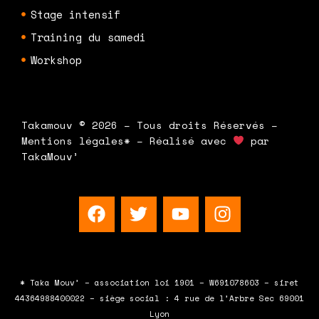
Stage intensif
Training du samedi
Workshop
Takamouv © 2026 – Tous droits Réservés –
Mentions légales* – Réalisé avec
par
TakaMouv’
F
T
Y
I
a
w
o
n
c
i
u
s
e
t
t
t
b
t
u
a
* Taka Mouv’ – association loi 1901 – W691078603 – siret
o
e
b
g
44364988400022 – siège social : 4 rue de l’Arbre Sec 69001
o
r
e
r
Lyon