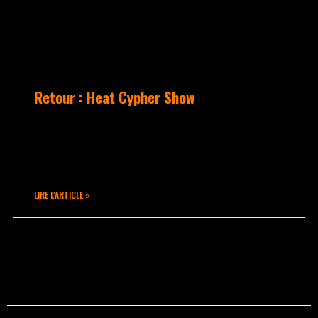
Retour : Heat Cypher Show
C’était Dimanche 20 Septembre au Heat
Restaurant, Takamouv était invité pour
une journée de folie !
LIRE L'ARTICLE »
septembre 28, 2020
Aucun commentaire