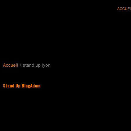
Aller
ACCUEI
au
contenu
Accueil
»
stand up lyon
Stand Up BlagAdam
Filter les articles :
TOUS
ACTUALI