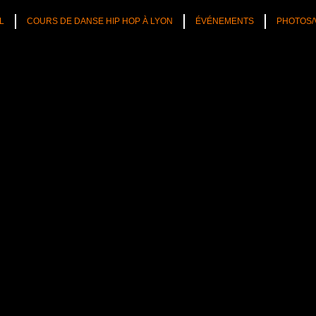
L
COURS DE DANSE HIP HOP À LYON
ÉVÉNEMENTS
PHOTOS/
TÉS
CULTURE HIP HOP
NOS CONSEILS
PLAYLIST