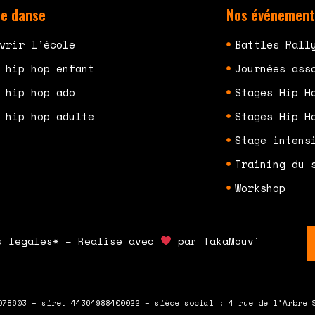
de danse
Nos événement
vrir l'école
Battles Rall
 hip hop enfant
Journées ass
 hip hop ado
Stages Hip H
 hip hop adulte
Stages Hip H
Stage intens
Training du 
Workshop
s légales* – Réalisé avec
par TakaMouv’
078603 – siret 44364988400022 – siège social : 4 rue de l’Arbre 