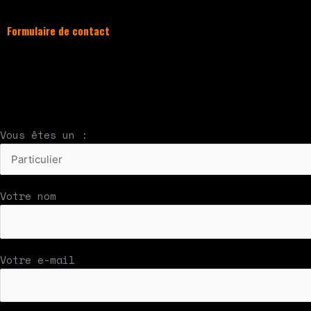
Formulaire de contact
À compléter et envoyer en cliquant sur le bouton
Nous vous répondrons par mail rapidement
Vous êtes un :
Votre nom
Votre e-mail