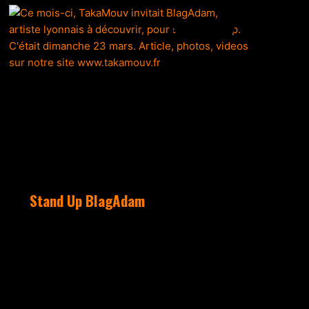
ACTUALITÉS
Stand Up BlagAdam
1h30 de show pour un Stand Up
bien préparé. avec notre invité
du mois de mars : BlagAdam du
groupe Hustlerz