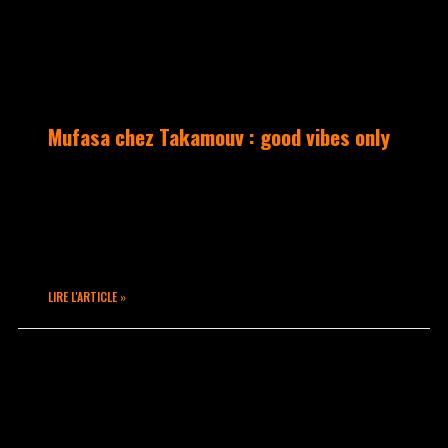
Mufasa chez Takamouv : good vibes only
Dans ce stage qui affichait complet,
Mufasa a su transmettre sa passion aux
élèves avec l’humanité et la bonne
humeur qui la caractérisent.
LIRE L'ARTICLE »
mars 5, 2020
Aucun commentaire