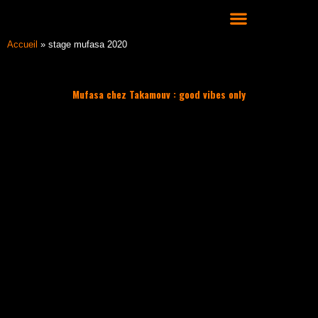
Aller
au
contenu
COURS DE DANSE HIP HOP À LYON
Accueil
»
stage mufasa 2020
Mufasa chez Takamouv : good vibes only
Filter les articles :
TOUS
ACTUALITÉS
CULTURE HIP HOP
NOS CONSEILS
PLAYLIST
ACTUALITÉS