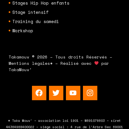
Stages Hip Hop enfants
Stage intensif
Training du samedi
Workshop
Takamouv © 2026 – Tous droits Réservés –
Mentions légales* – Réalisé avec
par
TakaMouv’
F
T
Y
I
a
w
o
n
c
i
u
s
e
t
t
t
b
t
u
a
* Taka Mouv’ – association loi 1901 – W691078603 – siret
o
e
b
g
44364988400022 – siège social : 4 rue de l’Arbre Sec 69001