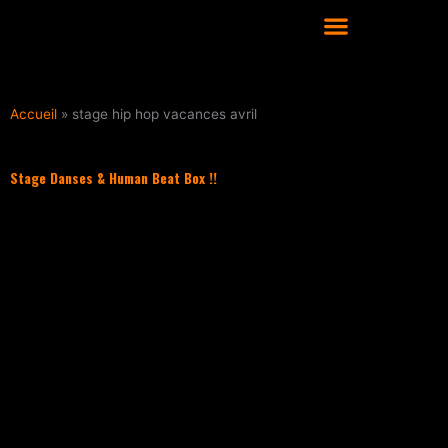
Aller
au
contenu
COURS DE DANSE HIP HOP À LYON
Accueil
»
stage hip hop vacances avril
Stage Danses & Human Beat Box !!
Filter les articles :
TOUS
ACTUALITÉS
CULTURE HIP HOP
NOS CONSEILS
PLAYLIST
UNCATEGORIZED