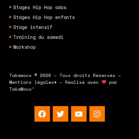
Stages Hip Hop ados
Stages Hip Hop enfants
Stage intensif
Training du samedi
Workshop
Takamouv © 2026 – Tous droits Réservés –
Mentions légales* – Réalisé avec
par
TakaMouv’
F
T
Y
I
a
w
o
n
c
i
u
s
e
t
t
t