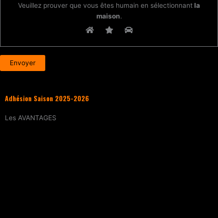
Veuillez prouver que vous êtes humain en sélectionnant
la
maison
.
Adhésion Saison 2025-2026
Les
AVANTAGES
Entraînement
tous les samedis (sur
réservation)
15% de réduction
sur tous les évènements
(workshops, stages enfants, stage
intensif, battles, soirées DJ Set, etc.)
Tarif réduit
sur les cours particuliers
Evènements exclusifs adhérent·e
(soirée
d’intégration, repas, etc.)