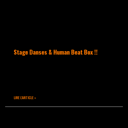
Stage Danses & Human Beat Box !!
Samedi 25 avril 2015 De 10h à 20h30 Une
journée de STAGE à Takamouv !! Cours
pour les enfants, initiation aux
différentes techniques pour les
LIRE L'ARTICLE »
mars 25, 2015
Aucun commentaire