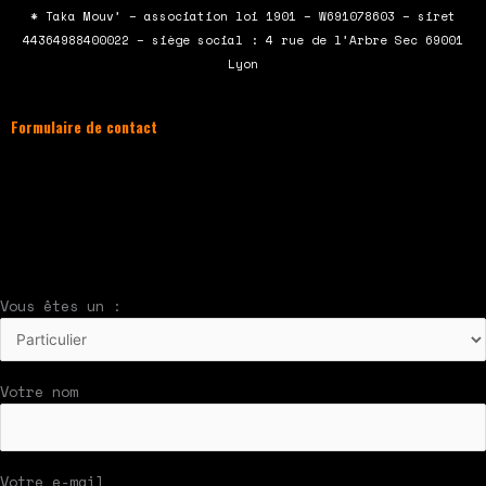
b
t
u
a
* Taka Mouv’ – association loi 1901 – W691078603 – siret
o
e
b
g
44364988400022 – siège social : 4 rue de l’Arbre Sec 69001
o
r
e
r
Lyon
k
a
m
Formulaire de contact
À compléter et envoyer en cliquant sur le
bouton en bas du formulaire !
Nous vous répondrons par mail rapidement
Vous êtes un :
Votre nom
Votre e-mail