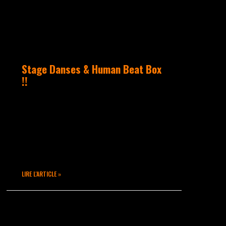
Stage Danses & Human Beat Box
!!
Samedi 25 avril 2015 De 10h à
20h30 Une journée de STAGE à
Takamouv !! Cours pour les
enfants, initiation aux
différentes techniques pour les
LIRE L'ARTICLE »
mars 25, 2015
Aucun commentaire