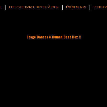
L
COURS DE DANSE HIP HOP À LYON
ÉVÉNEMENTS
PHOTOS/
Stage Danses & Human Beat Box !!
TÉS
CULTURE HIP HOP
NOS CONSEILS
PLAYLIST