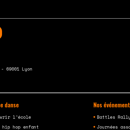
 - 69001 Lyon
de danse
Nos événement
vrir l'école
Battles Rall
 hip hop enfant
Journées ass