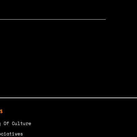
s
y Of Culture
ociatives