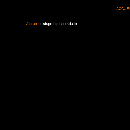
Aller
ACCUEI
au
contenu
Accueil
»
stage hip hop adulte
Filter les articles :
TOUS
ACTUALI
UNCATEGORIZED