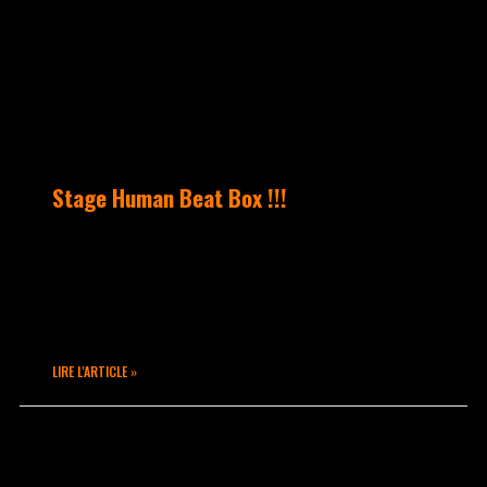
Stage Human Beat Box !!!
Samedi 14 novembre 2015, à partir de
15h Retrouvez nous pour découvrir ou
approfondir le Human Beat Box en
compagnie de MaxMoove
LIRE L'ARTICLE »
octobre 15, 2015
Aucun commentaire