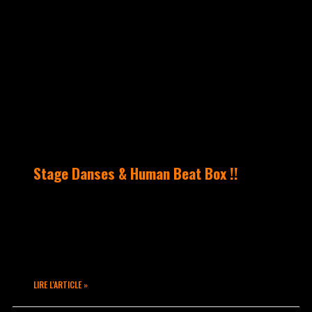
UNCATEGORIZED
Stage Danses & Human Beat Box !!
Samedi 25 avril 2015 De 10h à 20h30 Une
journée de STAGE à Takamouv !! Cours
pour les enfants, initiation aux
différentes techniques pour les
LIRE L'ARTICLE »