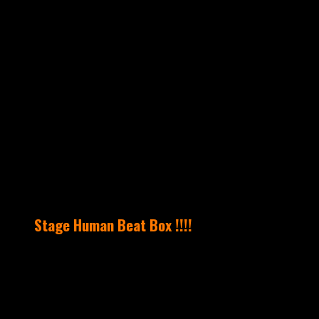
mars 25, 2015
Aucun commentaire
UNCATEGORIZED
Stage Human Beat Box !!!!
Une première à Takamouv © !!!!!!!! Pour
la première fois à Takamouv ©, nous
vous proposons un Stage de HUMAN BEAT
BOX Samedi 25 avril 2015