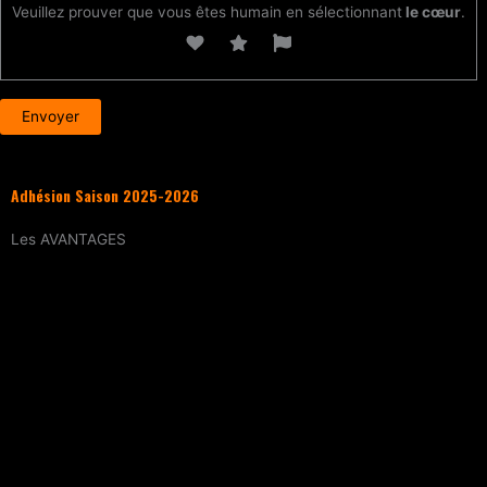
Veuillez prouver que vous êtes humain en sélectionnant
le cœur
.
Adhésion Saison 2025-2026
Les
AVANTAGES
Entraînement
tous les samedis (sur
réservation)
15% de réduction
sur tous les évènements
(workshops, stages enfants, stage
intensif, battles, soirées DJ Set, etc.)
Tarif réduit
sur les cours particuliers
Evènements exclusifs adhérent·e
(soirée
d’intégration, repas, etc.)