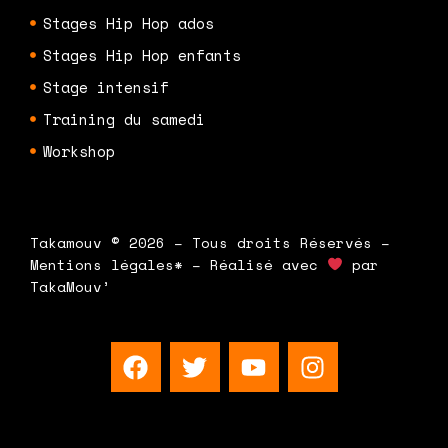
Stages Hip Hop ados
Stages Hip Hop enfants
Stage intensif
Training du samedi
Workshop
Takamouv © 2026 – Tous droits Réservés –
Mentions légales* – Réalisé avec
par
TakaMouv’
F
T
Y
I
a
w
o
n
c
i
u
s
e
t
t
t