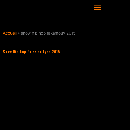
Aller
au
contenu
COURS DE DANSE HIP HOP À LYON
Accueil
»
show hip hop takamouv 2015
Show Hip hop Foire de Lyon 2015
Filter les articles :
TOUS
ACTUALITÉS
CULTURE HIP HOP
NOS CONSEILS
PLAYLIST
UNCATEGORIZED