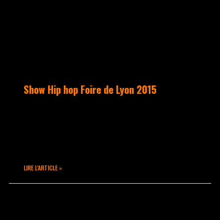
Show Hip hop Foire de Lyon 2015
Ca se passait dimanche 22 mars 2015,
week end d’ouverture de la Foire de
Lyon… Takamouv’ © était invité à
présenter un show de danses
LIRE L'ARTICLE »
mars 24, 2015
Aucun commentaire