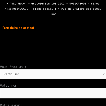
b
t
u
a
* Taka Mouv’ – association loi 1901 – W691078603 – siret
o
e
b
g
44364988400022 – siège social : 4 rue de l’Arbre Sec 69001
o
r
e
r
Lyon
k
a
m
Formulaire de contact
À compléter et envoyer en cliquant sur le
bouton en bas du formulaire !
Nous vous répondrons par mail rapidement
Vous êtes un :
Votre nom
Votre e-mail