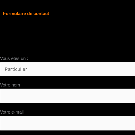
Formulaire de contact
À compléter et envoyer en cliquant sur le bouton en bas du formulai
Nous vous répondrons par mail rapidement
Vous êtes un :
Votre nom
Votre e-mail