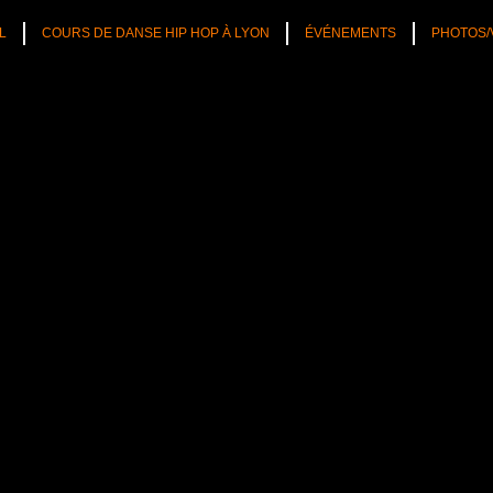
L
COURS DE DANSE HIP HOP À LYON
ÉVÉNEMENTS
PHOTOS/
TÉS
CULTURE HIP HOP
NOS CONSEILS
PLAYLIST