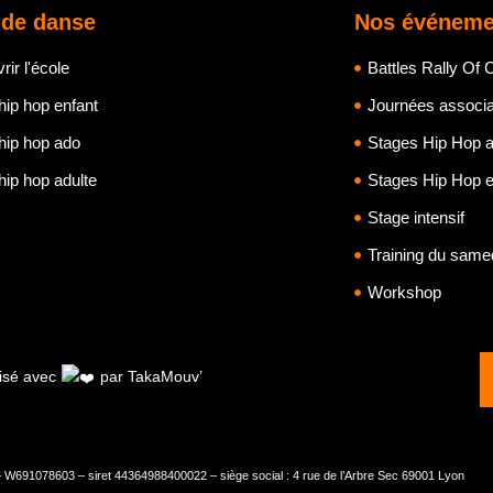
 de danse
Nos événeme
ir l'école
Battles Rally Of 
hip hop enfant
Journées associa
hip hop ado
Stages Hip Hop 
hip hop adulte
Stages Hip Hop e
Stage intensif
Training du same
Workshop
lisé avec
par TakaMouv’
 – W691078603 – siret 44364988400022 – siège social : 4 rue de l’Arbre Sec 69001 Lyon