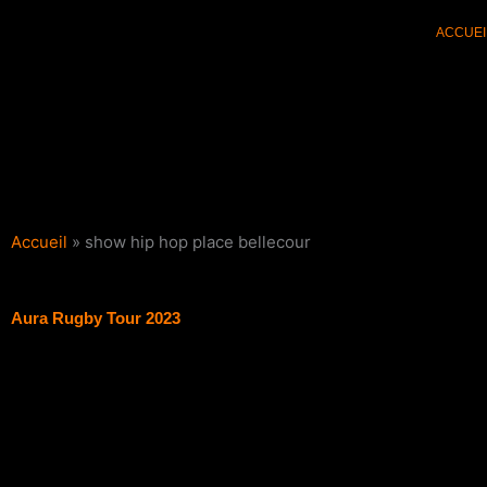
Aller
ACCUEI
au
contenu
Accueil
»
show hip hop place bellecour
Aura Rugby Tour 2023
Filter les articles :
TOUS
ACTUALI