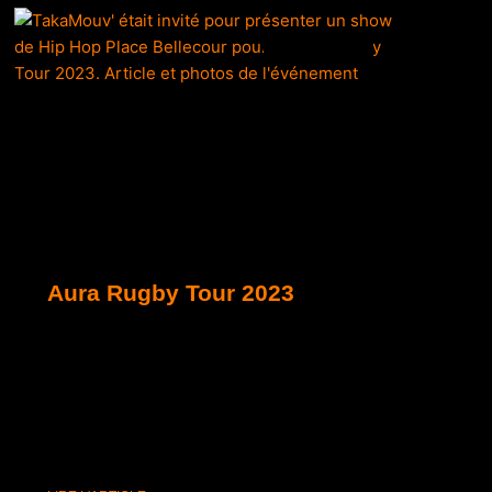
ACTUALITÉS
Aura Rugby Tour 2023
Dans moins d’un an se déroule la coupe du
monde de rugby 2023. Dans cet élan, la
ligue Auvergne Rhône-Alpes organise un
événement de découverte du rugby.
TakaMouv’ en guest pour un show Hip Hop !