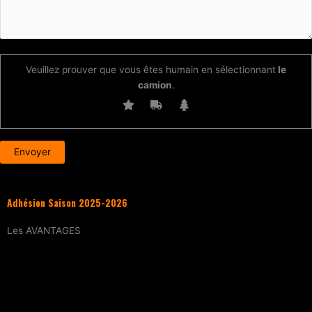
Veuillez prouver que vous êtes humain en sélectionnant
le
camion
.
Adhésion Saison 2025-2026
Les
AVANTAGES
Entraînement
tous les samedis (sur
réservation)
15% de réduction
sur tous les évènements
(workshops, stages enfants, stage