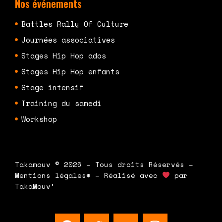
Nos événements
Battles Rally Of Culture
Journées associatives
Stages Hip Hop ados
Stages Hip Hop enfants
Stage intensif
Training du samedi
Workshop
Takamouv © 2026 – Tous droits Réservés –
Mentions légales* – Réalisé avec
par
TakaMouv’
F
T
Y
I