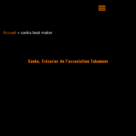
Aller
au
contenu
COURS DE DANSE HIP HOP À LYON
Accueil
»
sanka beat maker
Sanka, Trésorier de l’association Takamouv
Filter les articles :
TOUS
ACTUALITÉS
CULTURE HIP HOP
NOS CONSEILS
PLAYLIST