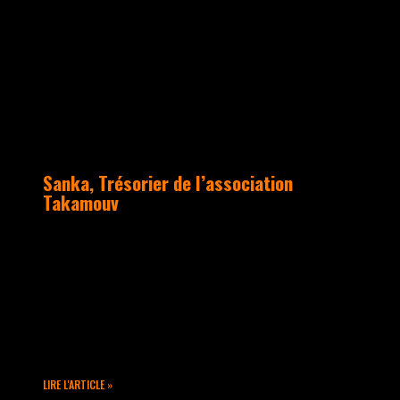
ACTUALITÉS
Sanka, Trésorier de l’association
Takamouv
Né dans la danse, Sanka se forme très
rapidement à toutes les disciplines Hip
Hop Old School et se spécialise en
Popping avec Redlocks. Il rencontre les
EB’s dans plusieurs Masterclass dès
l’âge de 12 ans.
LIRE L'ARTICLE »