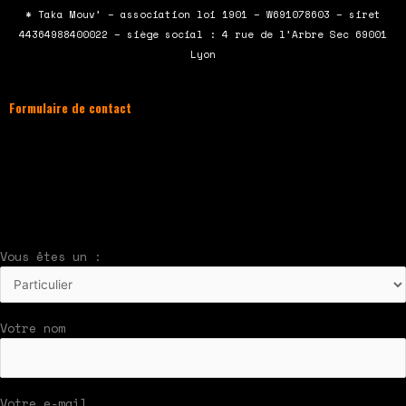
b
t
u
a
* Taka Mouv’ – association loi 1901 – W691078603 – siret
o
e
b
g
44364988400022 – siège social : 4 rue de l’Arbre Sec 69001
o
r
e
r
Lyon
k
a
m
Formulaire de contact
À compléter et envoyer en cliquant sur le
bouton en bas du formulaire !
Nous vous répondrons par mail rapidement
Vous êtes un :
Votre nom
Votre e-mail