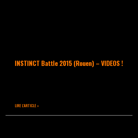
UNCATEGORIZED
INSTINCT Battle 2015 (Rouen) – VIDEOS !
Vidéos souvenirs des passages de SANKA,
RUBIX, & BLOCKY en catégorie Popping
POPSY & LEGO en catégorie Hip Hop
LIRE L'ARTICLE »
avril 22, 2015
Aucun commentaire