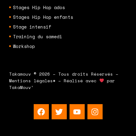
Stages Hip Hop ados
Stages Hip Hop enfants
Stage intensif
Training du samedi
Workshop
Takamouv © 2026 – Tous droits Réservés –
Mentions légales* – Réalisé avec
par
TakaMouv’
F
T
Y
I
a
w
o
n
c
i
u
s
e
t
t
t