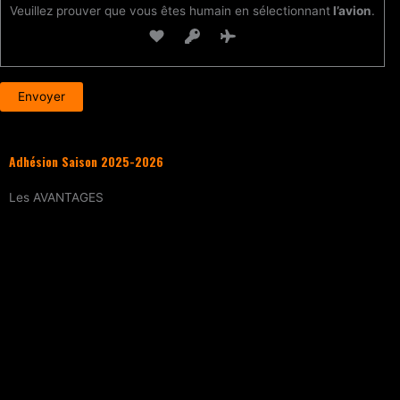
Veuillez prouver que vous êtes humain en sélectionnant
l’avion
.
Adhésion Saison 2025-2026
Les
AVANTAGES
Entraînement
tous les samedis (sur
réservation)
15% de réduction
sur tous les évènements
(workshops, stages enfants, stage
intensif, battles, soirées DJ Set, etc.)
Tarif réduit
sur les cours particuliers
Evènements exclusifs adhérent·e
(soirée
d’intégration, repas, etc.)