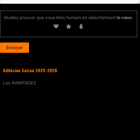
Veuillez prouver que vous êtes humain en sélectionnant
le cœur
.
Adhésion Saison 2025-2026
Les
AVANTAGES
Entraînement
tous les samedis (sur
réservation)
15% de réduction
sur tous les évènements
(workshops, stages enfants, stage
intensif, battles, soirées DJ Set, etc.)
Tarif réduit
sur les cours particuliers
Evènements exclusifs adhérent·e
(soirée