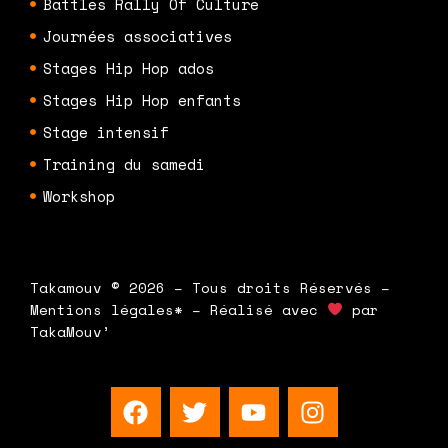
Battles Rally Of Culture
Journées associatives
Stages Hip Hop ados
Stages Hip Hop enfants
Stage intensif
Training du samedi
Workshop
Takamouv © 2026 – Tous droits Réservés –
Mentions légales* – Réalisé avec
par
TakaMouv’
F
T
Y
I
a
w
o
n