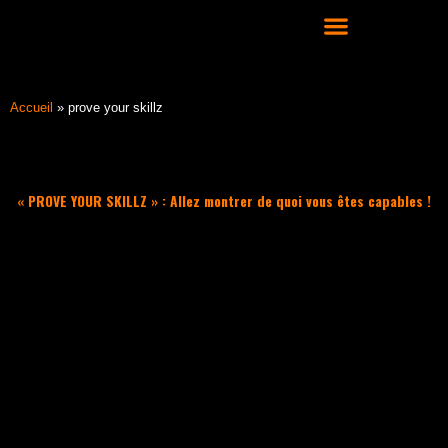
Aller
au
contenu
COURS DE DANSE HIP HOP À LYON
Accueil
»
prove your skillz
« PROVE YOUR SKILLZ » : Allez montrer de quoi vous êtes capables !
Filter les articles :
TOUS
ACTUALITÉS
CULTURE HIP HOP
NOS CONSEILS
PLAYLIST