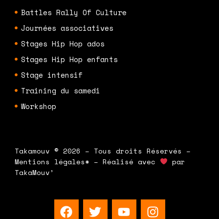
Battles Rally Of Culture
Journées associatives
Stages Hip Hop ados
Stages Hip Hop enfants
Stage intensif
Training du samedi
Workshop
Takamouv © 2026 – Tous droits Réservés –
Mentions légales* – Réalisé avec
par
TakaMouv’
F
T
Y
I
a
w
o
n