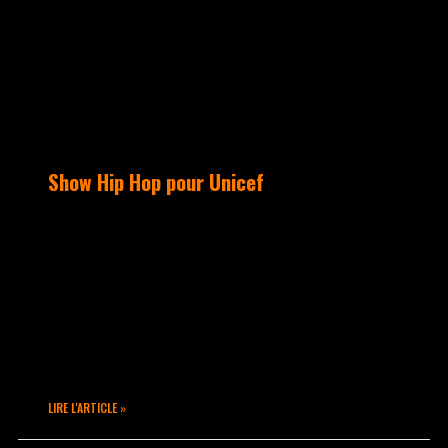
Show Hip Hop pour Unicef
Comme chaque année, nous sommes
présents pour cet événement qui
rassemble « Les danses du Monde » au
CCVA de Villeurbanne. RDV était donné
ce samedi 30 janvier 2023 avec Hafida
Chader : nous avons proposé un show de
danse Hip Hop au profit de l’Unicef.
LIRE L'ARTICLE »