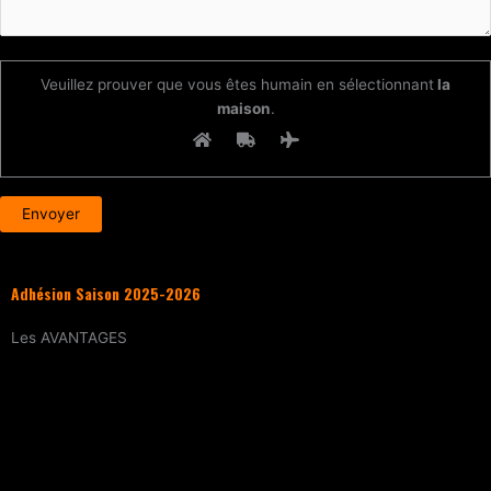
Veuillez prouver que vous êtes humain en sélectionnant
la
maison
.
Adhésion Saison 2025-2026
Les
AVANTAGES
Entraînement
tous les samedis (sur
réservation)
15% de réduction
sur tous les évènements
(workshops, stages enfants, stage
intensif, battles, soirées DJ Set, etc.)