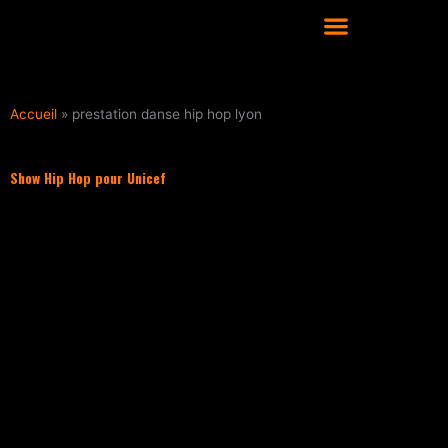
Aller
au
contenu
COURS DE DANSE HIP HOP À LYON
Accueil
»
prestation danse hip hop lyon
Show Hip Hop pour Unicef
Filter les articles :
TOUS
ACTUALITÉS
CULTURE HIP HOP
NOS CONSEILS
PLAYLIST
ACTUALITÉS