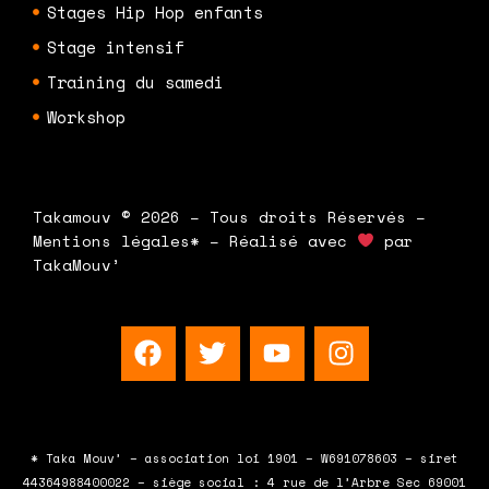
Stages Hip Hop enfants
Stage intensif
Training du samedi
Workshop
Takamouv © 2026 – Tous droits Réservés –
Mentions légales* – Réalisé avec
par
TakaMouv’
F
T
Y
I
a
w
o
n
c
i
u
s
e
t
t
t
b
t
u
a
* Taka Mouv’ – association loi 1901 – W691078603 – siret
o
e
b
g
44364988400022 – siège social : 4 rue de l’Arbre Sec 69001