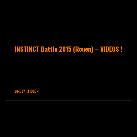
INSTINCT Battle 2015 (Rouen) – VIDEOS !
Vidéos souvenirs des passages de SANKA,
RUBIX, & BLOCKY en catégorie Popping
POPSY & LEGO en catégorie Hip Hop
LIRE L'ARTICLE »
avril 22, 2015
Aucun commentaire