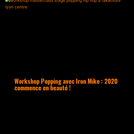
ACTUALITÉS
Workshop Popping avec Iron Mike : 2020
commence en beauté !
Samedi 1er février, le Studio a ouvert
ses portes à Iron Mike, un des
pionniers du popping en France, pour un
workshop qui a tenu ses promesses : une
salle remplie et une ambiance