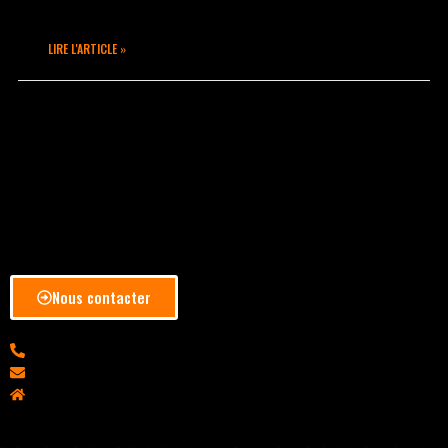
effervescente
LIRE L'ARTICLE »
février 13, 2020
Aucun commentaire
Nous contacter
04 78 28 06 92
info@takamouv.fr
4, Rue de l'Arbre Sec - 69001 Lyon