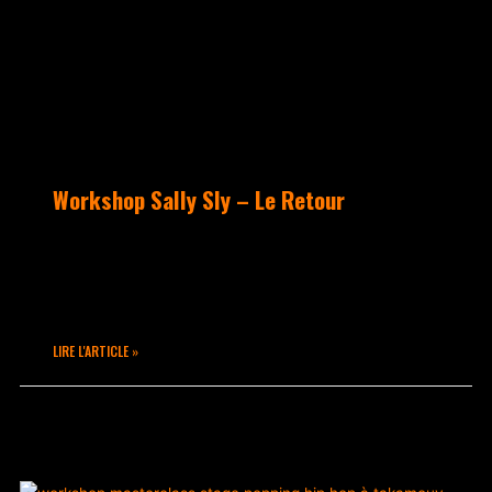
Workshop Sally Sly – Le Retour
Sally Sly est arrivé bouillant pour
nous proposer un Workshop de folie
comme ils se font rares…
LIRE L'ARTICLE »
octobre 22, 2020
Aucun commentaire