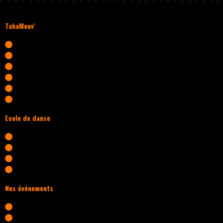
TakaMouv'
Accueil
Qui sommes-nous ?
Adhérer
Photos / vidéos
Accès rapides à tous nos liens
Contact
Ecole de danse
Découvrir l'école
Cours hip hop enfant
Cours hip hop ado
Cours hip hop adulte
Nos événements
Battles Rally Of Culture
Journées associatives