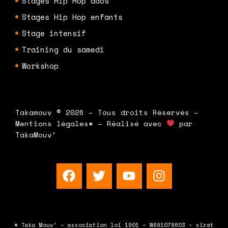
Stages Hip Hop ados
Stages Hip Hop enfants
Stage intensif
Training du samedi
Workshop
Takamouv © 2026 – Tous droits Réservés –
Mentions légales* – Réalisé avec
par
TakaMouv’
F
T
Y
I
a
w
o
n
c
i
u
s
e
t
t
t
b
t
u
a
* Taka Mouv’ – association loi 1901 – W691078603 – siret