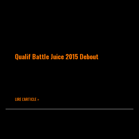
Qualif Battle Juice 2015 Debout
Quart de Finale Catégorie Popping 1 vs
1 SANKA vs SMOOTHIE Bel échange entre
ces 2 danseurs !
LIRE L'ARTICLE »
février 8, 2015
Aucun commentaire