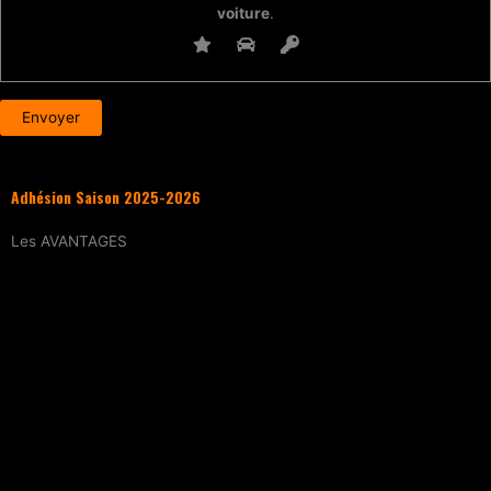
voiture
.
Adhésion Saison 2025-2026
Les
AVANTAGES
Entraînement
tous les samedis (sur
réservation)
15% de réduction
sur tous les évènements
(workshops, stages enfants, stage
intensif, battles, soirées DJ Set, etc.)
Tarif réduit
sur les cours particuliers
Evènements exclusifs adhérent·e
(soirée
d’intégration, repas, etc.)