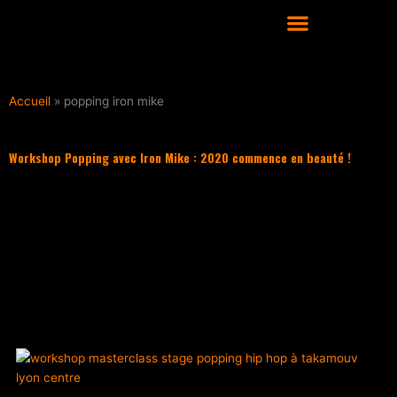
Aller
au
contenu
COURS DE DANSE HIP HOP À LYON
Accueil
»
popping iron mike
Workshop Popping avec Iron Mike : 2020 commence en beauté !
Filter les articles :
TOUS
ACTUALITÉS
CULTURE HIP HOP
NOS CONSEILS
PLAYLIST
ACTUALITÉS