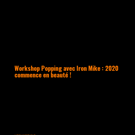
Workshop Popping avec Iron Mike : 2020
commence en beauté !
Samedi 1er février, le Studio a ouvert
ses portes à Iron Mike, un des
pionniers du popping en France, pour un
workshop qui a tenu ses promesses : une
salle remplie et une ambiance
effervescente