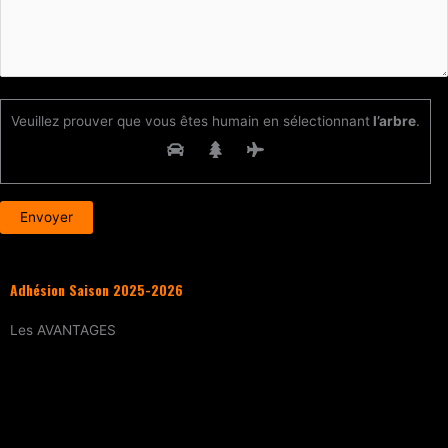
Veuillez prouver que vous êtes humain en sélectionnant
l’arbre
.
Adhésion Saison 2025-2026
Les
AVANTAGES
Entraînement
tous les samedis (sur
réservation)
15% de réduction
sur tous les évènements
(workshops, stages enfants, stage