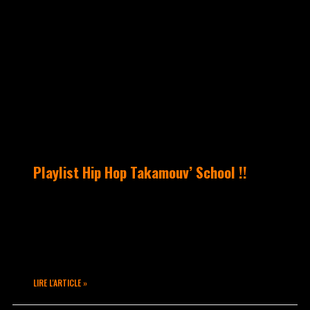
UNCATEGORIZED
Playlist Hip Hop Takamouv’ School !!
ATOM vous a concocté sa petite Playlist
de la semaine… « Revoila une petite
playlist pour se chauffer les
chevilles, avec ma préférée du moment :
LIRE L'ARTICLE »