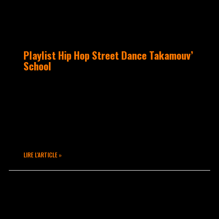
Playlist Hip Hop Street Dance Takamouv’
School
Hey hey !!! Aujourd’hui nous vous
proposons une édition spéciale
puisqu’elle nous a été transmise par un
de nos abonnés… La playlist Hip Hop by
ATOM
LIRE L'ARTICLE »
février 22, 2015
Aucun commentaire