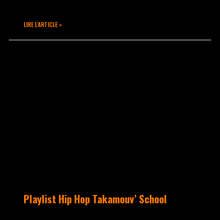
entraîner 😉 ou pour
LIRE L'ARTICLE »
avril 3, 2015
Aucun commentaire
UNCATEGORIZED
Playlist Hip Hop Takamouv’ School