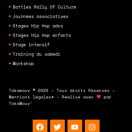
Battles Rally Of Culture
Journées associatives
Stages Hip Hop ados
Stages Hip Hop enfants
Stage intensif
Training du samedi
Workshop
Takamouv © 2026 – Tous droits Réservés –
Mentions légales* – Réalisé avec
par
TakaMouv’
F
T
Y
I
a
w
o
n