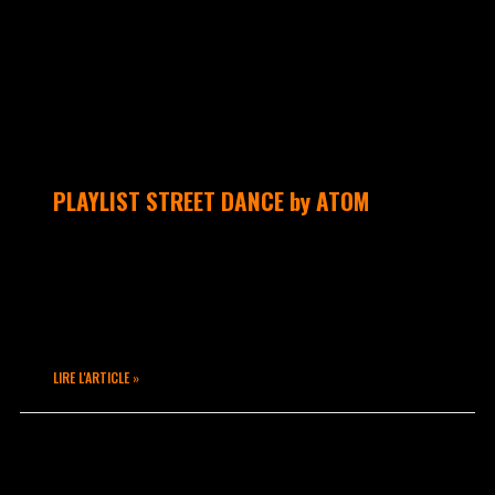
PLAYLIST STREET DANCE by ATOM
ATOM est de retour !!!!! Voici sa
palylist Street Dance pour cette
rentrée intensive… Alors on met ses
écouteurs, on fait ses lacets et on
LIRE L'ARTICLE »
octobre 6, 2015
Aucun commentaire