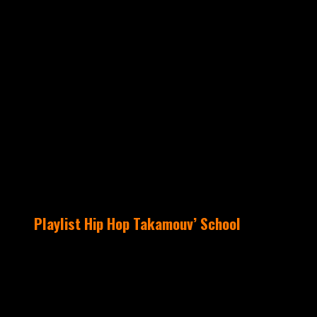
mai 12, 2015
Aucun commentaire
UNCATEGORIZED
Playlist Hip Hop Takamouv’ School
Hey hey !!! Voici une nouvelle petite
playlist… Les trainings sont de plus en
plus intenses… Une playlist Hip Hop
tendance Street Dance pour vous