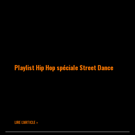
UNCATEGORIZED
Playlist Hip Hop spéciale Street Dance
Hey hey !!! Lundi dernier nous vous
proposions une spéciale Popping. Et
bien… Voici une playlist Hip Hop
spéciale Street Dance pour vous
entraîner 😉 – Parental
LIRE L'ARTICLE »