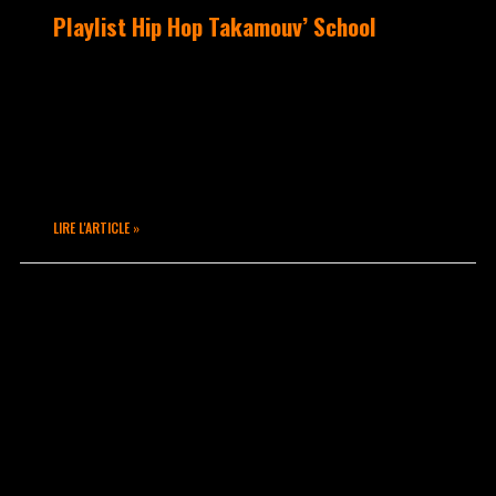
Playlist Hip Hop Takamouv’ School
Hey hey !!! Aujourd’hui nous vous
proposons une playlist
envoyée par BLOCKY Une playlist Hip Hop
tendance POPPING à mettre en boucle
pour s’entraîner…
LIRE L'ARTICLE »
février 28, 2015
Aucun commentaire
UNCATEGORIZED