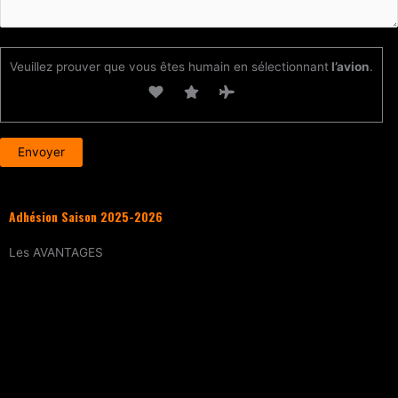
Veuillez prouver que vous êtes humain en sélectionnant
l’avion
.
Adhésion Saison 2025-2026
Les
AVANTAGES
Entraînement
tous les samedis (sur
réservation)
15% de réduction
sur tous les évènements
(workshops, stages enfants, stage
intensif, battles, soirées DJ Set, etc.)
Tarif réduit
sur les cours particuliers