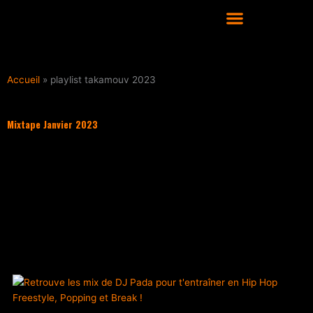
Aller
au
contenu
COURS DE DANSE HIP HOP À LYON
Accueil
»
playlist takamouv 2023
Mixtape Janvier 2023
Filter les articles :
TOUS
ACTUALITÉS
CULTURE HIP HOP
NOS CONSEILS
PLAYLIST
PLAYLIST