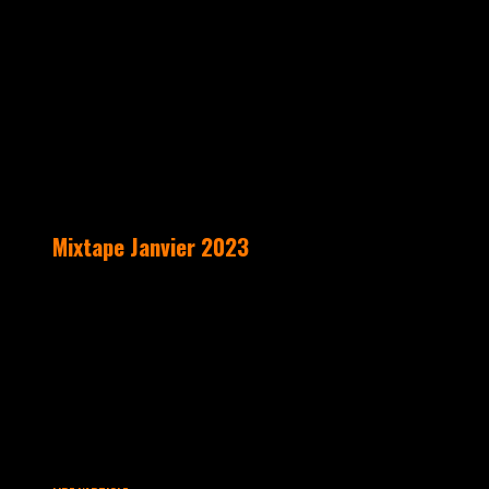
Mixtape Janvier 2023
8ème mise en ligne avec l’arrivée des
nouvelles Mixtapes de Dj Pada pour vous
souhaiter la bonne année !
Commence dès maintenant à reprendre le
rythme après les fêtes, à dynamiser le
corps et l’esprit pour encourager ce
début d’année 🙂