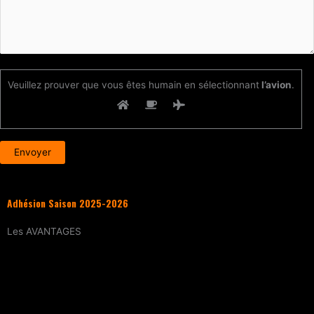
Veuillez prouver que vous êtes humain en sélectionnant
l’avion
.
Adhésion Saison 2025-2026
Les
AVANTAGES
Entraînement
tous les samedis (sur
réservation)
15% de réduction
sur tous les évènements
(workshops, stages enfants, stage