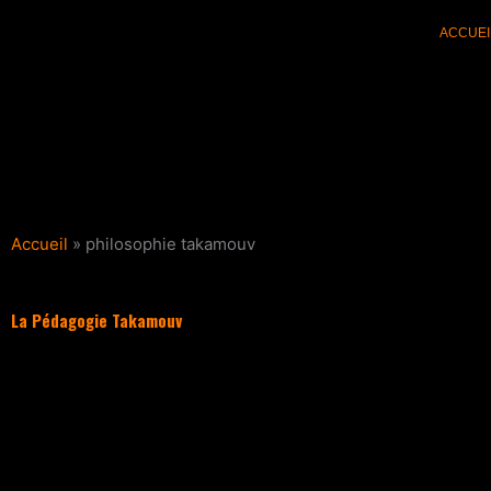
Aller
ACCUEI
au
contenu
Accueil
»
philosophie takamouv
La Pédagogie Takamouv
Filter les articles :
TOUS
ACTUALI