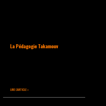
CULTURE HIP HOP
La Pédagogie Takamouv
“A Takamouv, on n’apprend pas
seulement à bouger, c’est tout
un monde qui ouvre ses portes
lorsque l’on rentre dans le
studio.”
LIRE L'ARTICLE »
septembre 10, 2020
Aucun commentaire