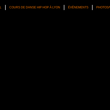
L
COURS DE DANSE HIP HOP À LYON
ÉVÉNEMENTS
PHOTOS/
TÉS
CULTURE HIP HOP
NOS CONSEILS
PLAYLIST