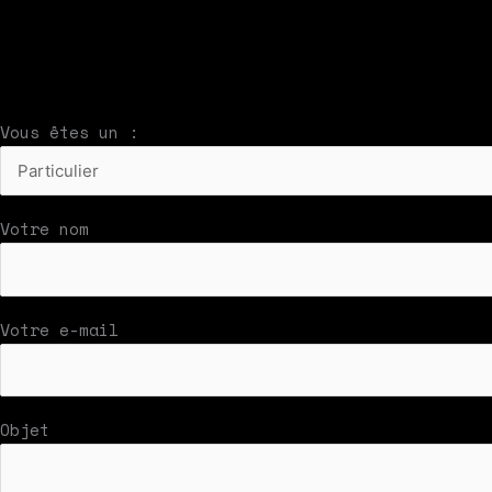
À compléter et envoyer en cliquant sur le bouton
Nous vous répondrons par mail rapidement
Vous êtes un :
Votre nom
Votre e-mail
Objet