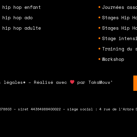
 hip hop enfant
Journées ass
 hip hop ado
Stages Hip H
 hip hop adulte
Stages Hip H
Stage intens
Training du 
Workshop
s légales* – Réalisé avec
par TakaMouv’
078603 – siret 44364988400022 – siège social : 4 rue de l’Arbre 