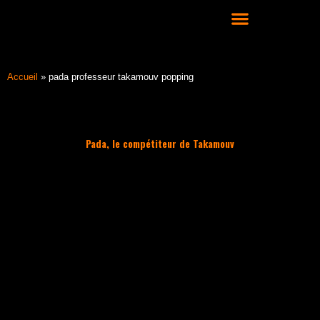
Aller
au
contenu
COURS DE DANSE HIP HOP À LYON
Accueil
»
pada professeur takamouv popping
Pada, le compétiteur de Takamouv
Filter les articles :
TOUS
ACTUALITÉS
CULTURE HIP HOP
NOS CONSEILS
PLAYLIST