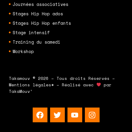
Journées associatives
Stages Hip Hop ados
Stages Hip Hop enfants
Stage intensif
Training du samedi
Workshop
Takamouv © 2026 – Tous droits Réservés –
Mentions légales* – Réalisé avec
par
TakaMouv’
F
T
Y
I
a
w
o
n
c
i
u
s