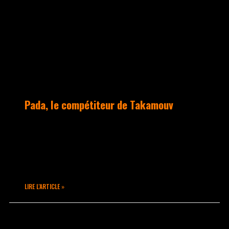
ACTUALITÉS
Pada, le compétiteur de Takamouv
Issu de la formation TakaMouv avec
Sanka, Pada a ensuite voyagé et
rencontré POPPIN TACO, SUGA POP, SALAH,
SPRITE,…
LIRE L'ARTICLE »
octobre 12, 2020
Aucun commentaire