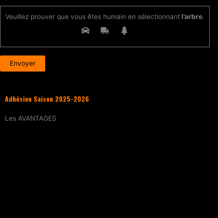
Veuillez prouver que vous êtes humain en sélectionnant
l’arbre
.
Adhésion Saison 2025-2026
Les
AVANTAGES
Entraînement
tous les samedis (sur
réservation)
15% de réduction
sur tous les évènements
(workshops, stages enfants, stage
intensif, battles, soirées DJ Set, etc.)
Tarif réduit
sur les cours particuliers
Evènements exclusifs adhérent·e
(soirée
d’intégration, repas, etc.)