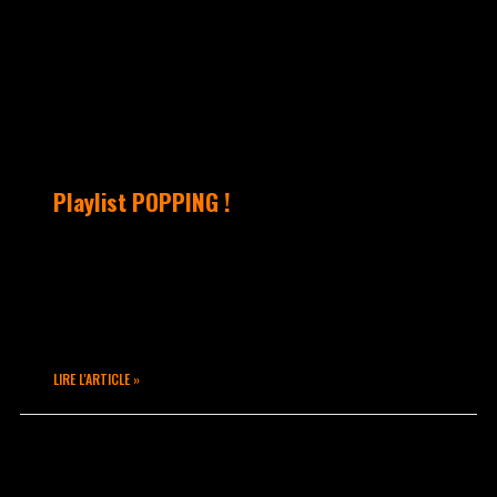
Playlist POPPING !
Enfin la voilà ! Vous êtes nombreux à
réclamer une playlist pour votre
training… En voici une en espérant
qu’elle vous inspirera 😉
LIRE L'ARTICLE »
novembre 17, 2016
Aucun commentaire