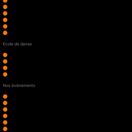
Accueil
Qui sommes-nous ?
Adhérer
Photos / vidéos
Accès rapides à tous nos liens
Contact
Ecole de danse
Découvrir l'école
Cours hip hop enfant
Cours hip hop ado
Cours hip hop adulte
Nos événements
Battles Rally Of Culture
Journées associatives
Stages Hip Hop ados
Stages Hip Hop enfants
Stage intensif
Training du samedi