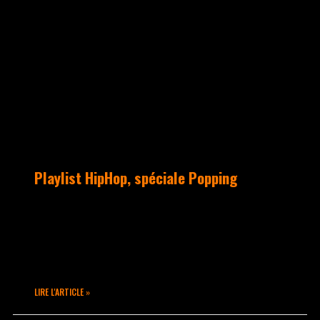
UNCATEGORIZED
Playlist HipHop, spéciale Popping
Hey hey !!! Voici une playlist Hip Hop
spéciale POPPING pour vous entraîner 😉
ATTACHEZ VOS LACETS & BRANCHEZ VOS
ECOUTEURS !
LIRE L'ARTICLE »