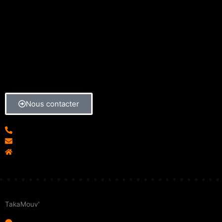
janvier 26, 2015
Aucun commentaire
Nous contacter
04 78 28 06 92
info@takamouv.fr
4, Rue de l'Arbre Sec - 69001 Lyon
TakaMouv'