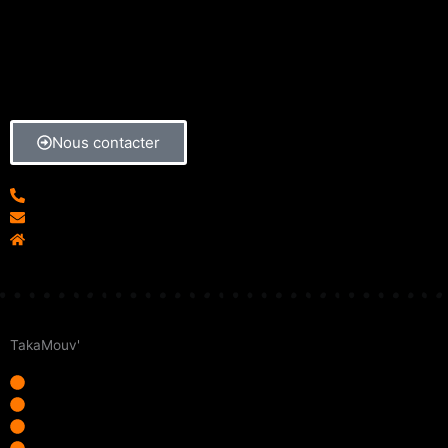
Nous contacter
04 78 28 06 92
info@takamouv.fr
4, Rue de l'Arbre Sec - 69001 Lyon
TakaMouv'
Accueil
Qui sommes-nous ?
Adhérer