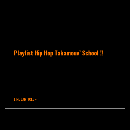
Playlist Hip Hop Takamouv’ School !!
ATOM vous a concocté sa petite Playlist
de la semaine… « Revoila une petite
playlist pour se chauffer les
chevilles, avec ma préférée du moment :
LIRE L'ARTICLE »
mai 12, 2015
Aucun commentaire