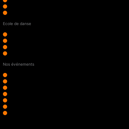
Photos / vidéos
Accès rapides à tous nos liens
Contact
Ecole de danse
Découvrir l'école
Cours hip hop enfant
Cours hip hop ado
Cours hip hop adulte
Nos événements
Battles Rally Of Culture
Journées associatives
Stages Hip Hop ados
Stages Hip Hop enfants
Stage intensif
Training du samedi
Workshop
Takamouv © 2026 – Tous droits Réservés –