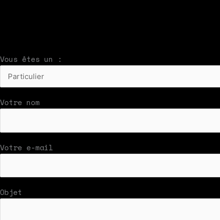
À compléter et envoyer en cliquant sur le bouton
Nous vous répondrons par mail rapidement
Vous êtes un :
Votre nom
Votre e-mail
Objet