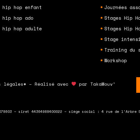
 hip hop enfant
Journées ass
 hip hop ado
Stages Hip H
 hip hop adulte
Stages Hip H
Stage intens
Training du 
Workshop
s légales* – Réalisé avec
par TakaMouv’
078603 – siret 44364988400022 – siège social : 4 rue de l’Arbre 