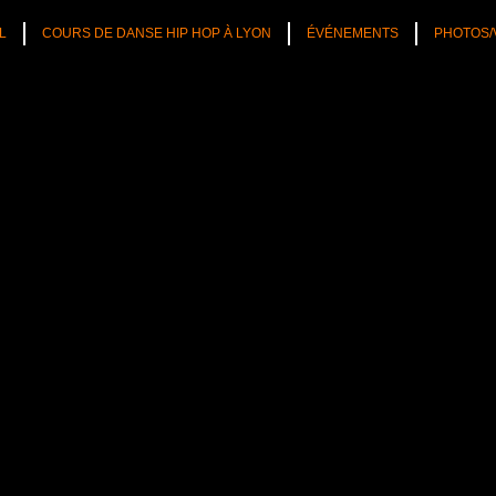
L
COURS DE DANSE HIP HOP À LYON
ÉVÉNEMENTS
PHOTOS/
TÉS
CULTURE HIP HOP
NOS CONSEILS
PLAYLIST