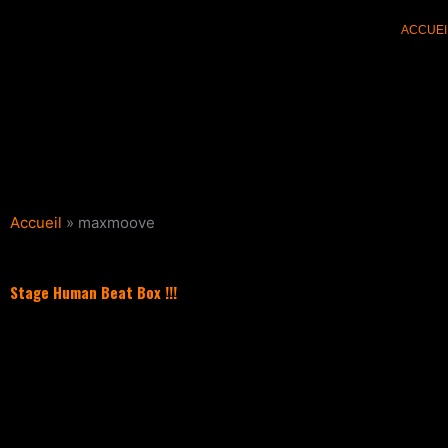
Aller
ACCUEI
au
contenu
Accueil
»
maxmoove
Stage Human Beat Box !!!
Filter les articles :
TOUS
ACTUALI