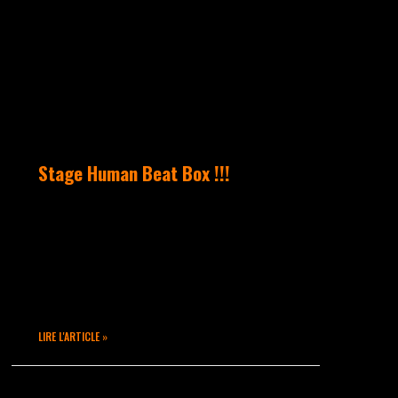
UNCATEGORIZED
Stage Human Beat Box !!!
Samedi 14 novembre 2015, à
partir de 15h Retrouvez nous
pour découvrir ou approfondir
le Human Beat Box en compagnie
de MaxMoove
LIRE L'ARTICLE »
octobre 15, 2015
Aucun commentaire