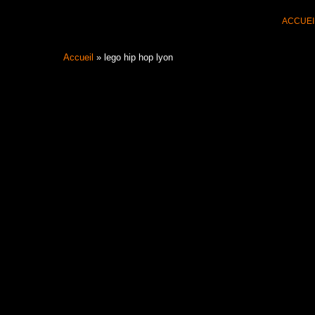
Aller
ACCUEI
au
contenu
Accueil
»
lego hip hop lyon
Filter les articles :
TOUS
ACTUALI
ACTUALITÉS