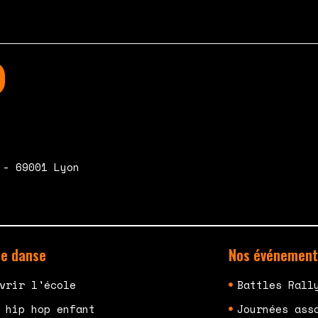
 - 69001 Lyon
de danse
Nos événement
vrir l'école
Battles Rall
 hip hop enfant
Journées ass