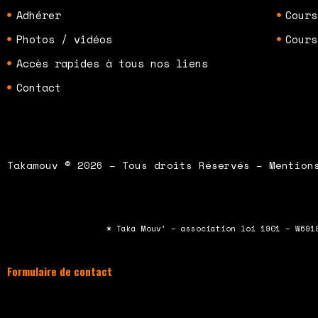
Adhérer
Cours
Photos / vidéos
Cours
Accès rapides à tous nos liens
Contact
Takamouv © 2026 – Tous droits Réservés – Mention
* Taka Mouv’ – association loi 1901 – W691
Formulaire de contact
À compléter et envoyer en cliquant sur le bouton