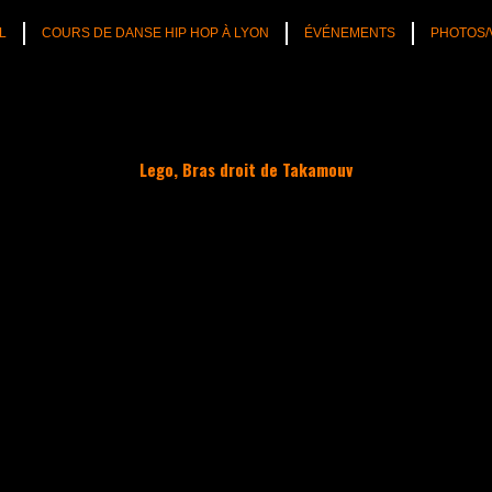
L
COURS DE DANSE HIP HOP À LYON
ÉVÉNEMENTS
PHOTOS/
Lego, Bras droit de Takamouv
TÉS
CULTURE HIP HOP
NOS CONSEILS
PLAYLIST