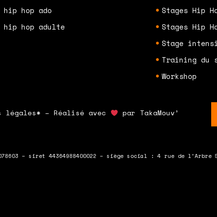
 hip hop ado
Stages Hip H
 hip hop adulte
Stages Hip H
Stage intens
Training du 
Workshop
s légales* – Réalisé avec
par TakaMouv’
078603 – siret 44364988400022 – siège social : 4 rue de l’Arbre 
 en bas du formulaire !