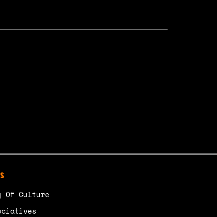
s
y Of Culture
ociatives