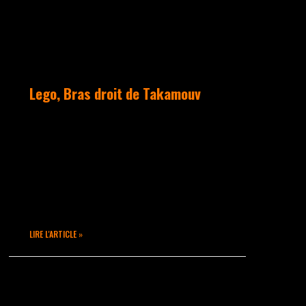
Lego, Bras droit de Takamouv
Issu de la formation TakaMouv,
Lego s’est intéressé aux danses
Hip Hop depuis plus de 10 ans.
Il aura partagé des plateaux
avec LARTISTE, SINGUILA,
participe au SHOW BALMAIN…
LIRE L'ARTICLE »
octobre 8, 2020
Aucun commentaire