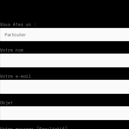
Nous vous répondrons par mail rapidement
Vous êtes un :
Votre nom
Votre e-mail
Objet
Votre message (facultatif)