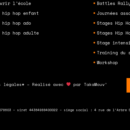
vrir l'école
Battles Rall
 hip hop enfant
Journées ass
 hip hop ado
Stages Hip H
 hip hop adulte
Stages Hip H
Stage intens
Training du 
Workshop
s légales* – Réalisé avec
par TakaMouv’
078603 – siret 44364988400022 – siège social : 4 rue de l’Arbre 