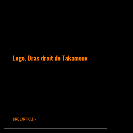
ACTUALITÉS
Lego, Bras droit de Takamouv
Issu de la formation TakaMouv,
Lego s’est intéressé aux danses
Hip Hop depuis plus de 10 ans.
Il aura partagé des plateaux
avec LARTISTE, SINGUILA,
participe au SHOW BALMAIN…
LIRE L'ARTICLE »