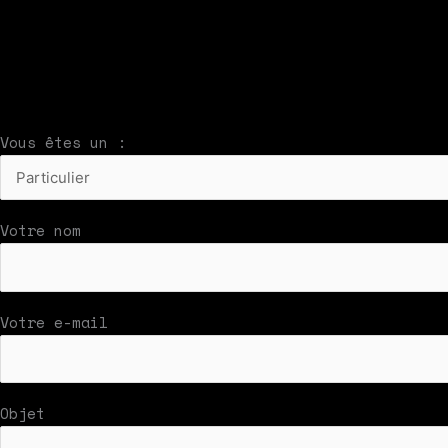
À compléter et envoyer en cliquant sur le bouton
Nous vous répondrons par mail rapidement
Vous êtes un :
Votre nom
Votre e-mail
Objet