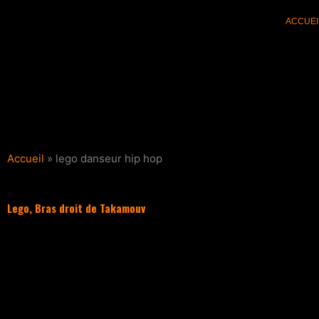
Aller
ACCUEI
au
contenu
Accueil
»
lego danseur hip hop
Lego, Bras droit de Takamouv
Filter les articles :
TOUS
ACTUALI