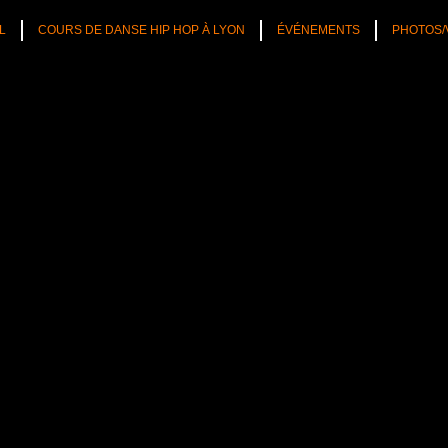
L
COURS DE DANSE HIP HOP À LYON
ÉVÉNEMENTS
PHOTOS/
TÉS
CULTURE HIP HOP
NOS CONSEILS
PLAYLIST