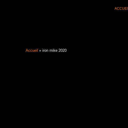
Aller
ACCUEI
au
contenu
Accueil
»
iron mike 2020
Filter les articles :
TOUS
ACTUALI