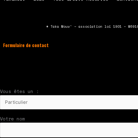
* Taka Mouv’ – association loi 1901 – W691
Formulaire de contact
À compléter et envoyer en cliquant sur le bouton
Nous vous répondrons par mail rapidement
Vous êtes un :
Votre nom