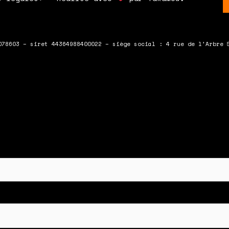
078603 – siret 44364988400022 – siège social : 4 rue de l’Arbre 
 en bas du formulaire !