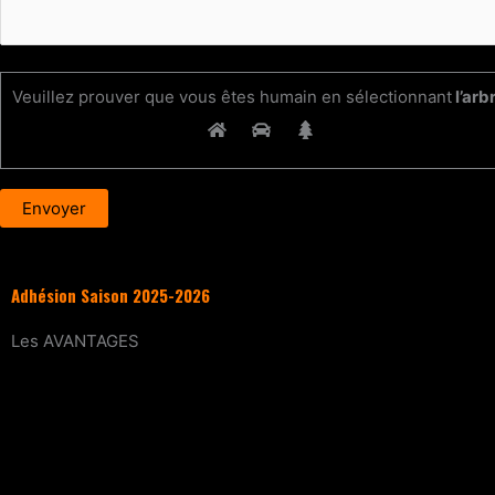
Veuillez prouver que vous êtes humain en sélectionnant
l’arb
Adhésion Saison 2025-2026
Les
AVANTAGES
Entraînement
tous les samedis (sur réservat
15% de réduction
sur tous les évènements (wo
Tarif réduit
sur les cours particuliers
Evènements exclusifs adhérent·e
(soirée d’in