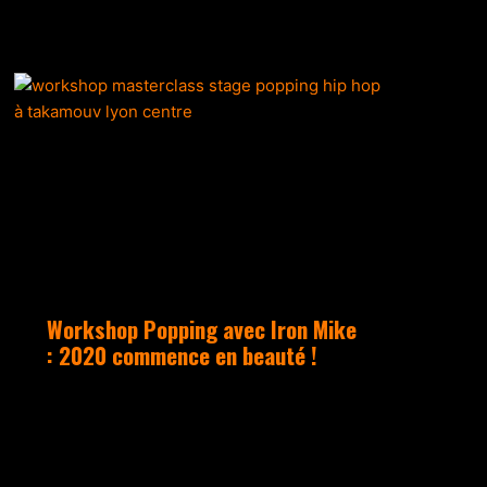
ACTUALITÉS
Workshop Popping avec Iron Mike
: 2020 commence en beauté !
Samedi 1er février, le Studio a
ouvert ses portes à Iron Mike,
un des pionniers du popping en
France, pour un workshop qui a