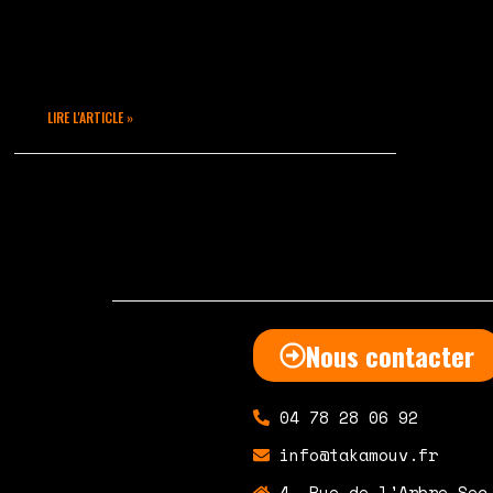
tenu ses promesses : une salle
remplie et une ambiance
effervescente
LIRE L'ARTICLE »
février 13, 2020
Aucun commentaire
Nous contacter
04 78 28 06 92
info@takamouv.fr
4, Rue de l'Arbre Sec