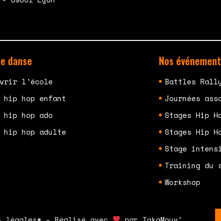
de danse
Nos événement
vrir l'école
Battles Rall
 hip hop enfant
Journées ass
 hip hop ado
Stages Hip H
 hip hop adulte
Stages Hip H
Stage intens
Training du 
Workshop
s légales* – Réalisé avec
par TakaMouv’