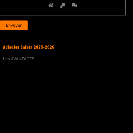
Adhésion Saison 2025-2026
Les
AVANTAGES
Entraînement
tous les samedis (sur
réservation)
15% de réduction
sur tous les évènements
(workshops, stages enfants, stage
intensif, battles, soirées DJ Set, etc.)
Tarif réduit
sur les cours particuliers
Evènements exclusifs adhérent·e
(soirée
d’intégration, repas, etc.)