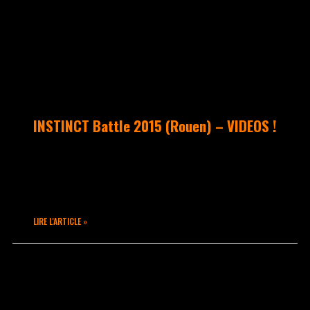
INSTINCT Battle 2015 (Rouen) – VIDEOS !
Vidéos souvenirs des passages de SANKA,
RUBIX, & BLOCKY en catégorie Popping
POPSY & LEGO en catégorie Hip Hop
LIRE L'ARTICLE »
avril 22, 2015
Aucun commentaire