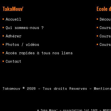
TakaMouv'
Ecole 
Accueil
Décou
Qui sommes-nous ?
Cours
Adhérer
Cours
Photos / vidéos
Cours
Accès rapides à tous nos liens
Contact
Takamouv © 2026 – Tous droits Réservés – Mention
* Taka Mouv’ – association loi 1901 – W691