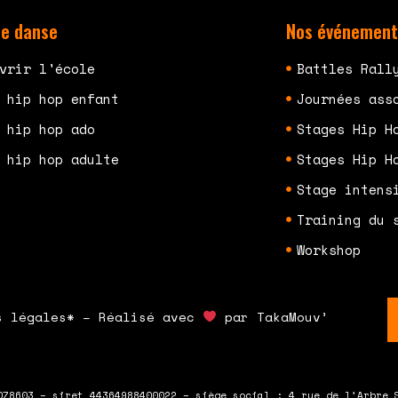
de danse
Nos événement
vrir l'école
Battles Rall
 hip hop enfant
Journées ass
 hip hop ado
Stages Hip H
 hip hop adulte
Stages Hip H
Stage intens
Training du 
Workshop
s légales* – Réalisé avec
par TakaMouv’
078603 – siret 44364988400022 – siège social : 4 rue de l’Arbre 