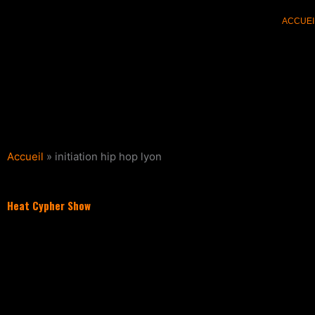
Aller
ACCUEI
au
contenu
Accueil
»
initiation hip hop lyon
Heat Cypher Show
Filter les articles :
TOUS
ACTUALI