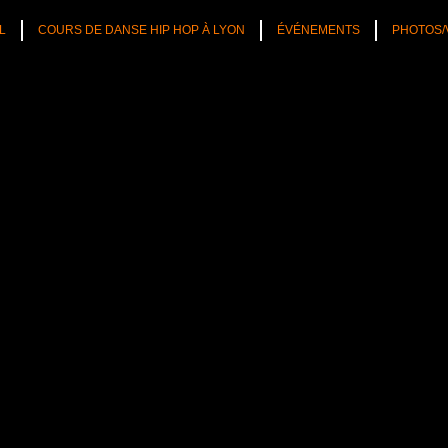
L
COURS DE DANSE HIP HOP À LYON
ÉVÉNEMENTS
PHOTOS/
TÉS
CULTURE HIP HOP
NOS CONSEILS
PLAYLIST