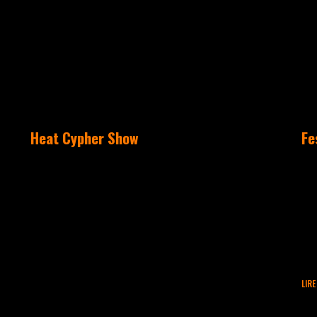
ACTUALITÉS
Heat Cypher Show
Fe
Attention ! Takamouv débarque
C’
au Heat pour un Cypher et Show
no
de folie, le premier de la
en
saison pour attaquer bien
Su
chaudement avec le Super
« 
Dimanche :
év
C’est le rendez-vous cool kids
friendly et tasty de la halle à
LIRE
manger du Heat Restaurant.