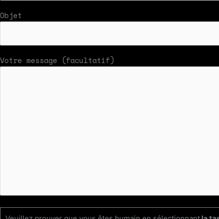
Objet
Votre message (facultatif)
Veuillez prouver que vous êtes humain en sélectionnant
la ta