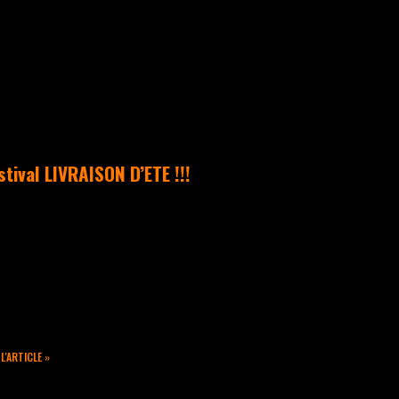
UNCATEGORIZED
stival LIVRAISON D’ETE !!!
est avec beaucoup de joie que
us vous annonçons un travail
 collaboration avec Les
bsistances lors du Festival
Livraison d’Eté ». 2
ènements Hip Hop
 L'ARTICLE »