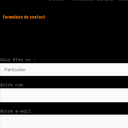
Formulaire de contact
À compléter et envoyer en cliquant sur le bouton
Nous vous répondrons par mail rapidement
Vous êtes un :
Votre nom
Votre e-mail