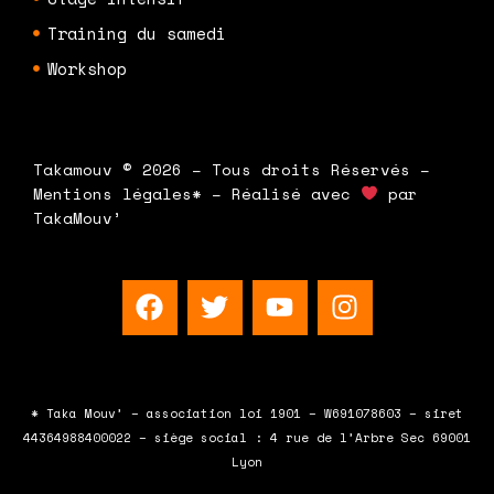
Training du samedi
Workshop
Takamouv © 2026 – Tous droits Réservés –
Mentions légales* – Réalisé avec
par
TakaMouv’
F
T
Y
I
a
w
o
n
c
i
u
s
e
t
t
t
b
t
u
a
* Taka Mouv’ – association loi 1901 – W691078603 – siret
o
e
b
g
44364988400022 – siège social : 4 rue de l’Arbre Sec 69001
o
r
e
r
Lyon
k
a