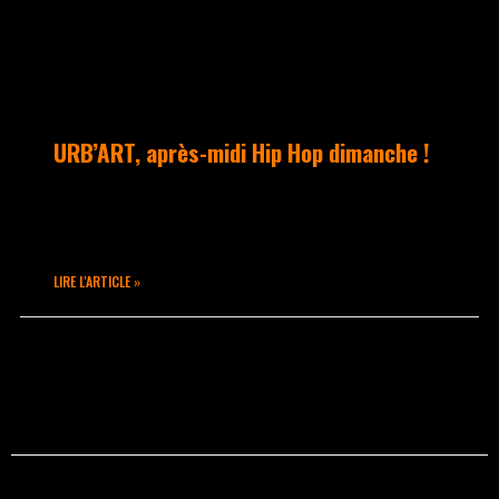
URB’ART, après-midi Hip Hop dimanche !
Dimanche 12 juin à partir de 14h00
Place du Marché à TARARE
LIRE L'ARTICLE »
juin 10, 2016
Aucun commentaire