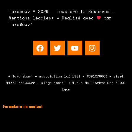
Takamouv © 2026 – Tous droits Réservés –
Mentions légales* – Réalisé avec
par
TakaMouv’
F
T
Y
I
a
w
o
n
c
i
u
s
e
t
t
t
b
t
u
a
* Taka Mouv’ – association loi 1901 – W691078603 – siret
o
e
b
g
44364988400022 – siège social : 4 rue de l’Arbre Sec 69001
o
r
e
r
Lyon
k
a
m
Formulaire de contact
À compléter et envoyer en cliquant sur le
bouton en bas du formulaire !
Nous vous répondrons par mail rapidement