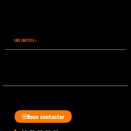
Un jour particulier, une femme
particulière : RedLocks. Femme battante
et pionnière, elle fonde Taka Move en
1994, devenu Taka Mouv’ en 1998 :
première
LIRE L'ARTICLE »
avril 11, 2020
Aucun commentaire
Nous contacter