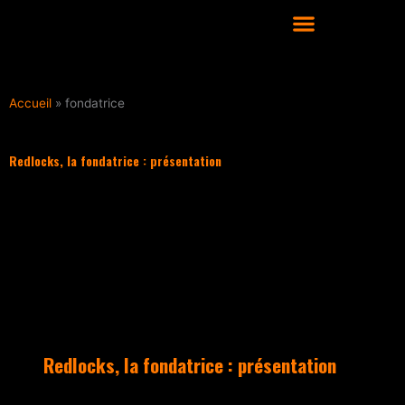
Aller
au
contenu
COURS DE DANSE HIP HOP À LYON
Accueil
»
fondatrice
Redlocks, la fondatrice : présentation
Filter les articles :
TOUS
ACTUALITÉS
CULTURE HIP HOP
NOS CONSEILS
PLAYLIST
Redlocks, la fondatrice : présentation