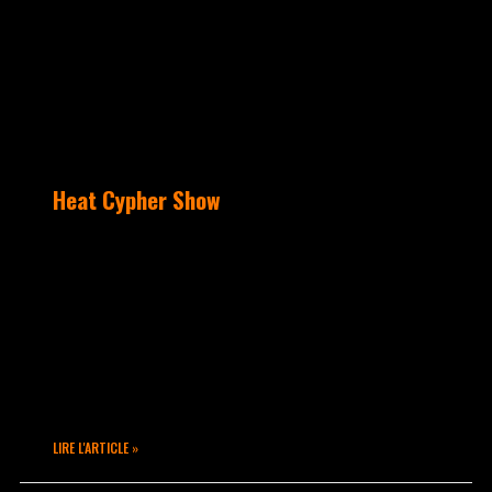
Heat Cypher Show
Attention ! Takamouv débarque au Heat
pour un Cypher et Show de folie, le
premier de la saison pour attaquer bien
chaudement avec le Super Dimanche :
C’est le rendez-vous cool kids friendly
et tasty de la halle à manger du Heat
Restaurant.
LIRE L'ARTICLE »