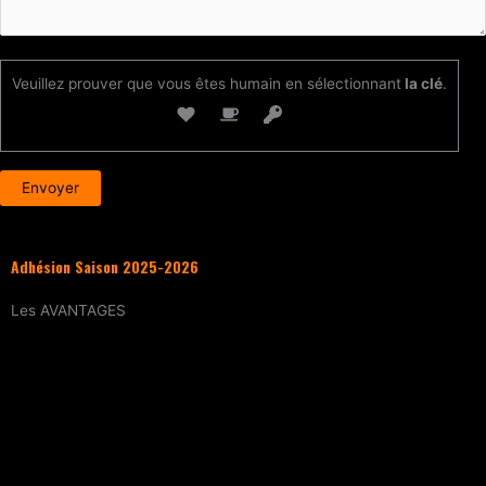
Veuillez prouver que vous êtes humain en sélectionnant
la clé
.
Adhésion Saison 2025-2026
Les
AVANTAGES
Entraînement
tous les samedis (sur
réservation)
15% de réduction
sur tous les évènements
(workshops, stages enfants, stage
intensif, battles, soirées DJ Set, etc.)
Tarif réduit
sur les cours particuliers