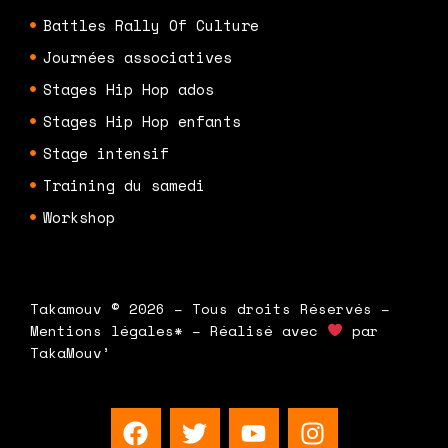
Battles Rally Of Culture
Journées associatives
Stages Hip Hop ados
Stages Hip Hop enfants
Stage intensif
Training du samedi
Workshop
Takamouv © 2026 – Tous droits Réservés –
Mentions légales* – Réalisé avec
par
TakaMouv’
F
T
Y
I
a
w
o
n