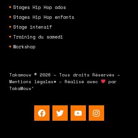
Stages Hip Hop ados
Stages Hip Hop enfants
Stage intensif
Training du samedi
Workshop
Takamouv © 2026 – Tous droits Réservés –
Mentions légales* – Réalisé avec
par
TakaMouv’
F
T
Y
I
a
w
o
n
c
i
u
s
e
t
t
t