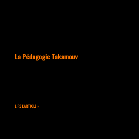
La Pédagogie Takamouv
“A Takamouv, on n’apprend pas seulement
à bouger, c’est tout un monde qui ouvre
ses portes lorsque l’on rentre dans le
studio.”
LIRE L'ARTICLE »
septembre 10, 2020
Aucun commentaire