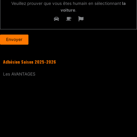
Veuillez prouver que vous êtes humain en sélectionnant
la
voiture
.
Adhésion Saison 2025-2026
Les
AVANTAGES
Entraînement
tous les samedis (sur
réservation)
15% de réduction
sur tous les évènements
(workshops, stages enfants, stage
intensif, battles, soirées DJ Set, etc.)
Tarif réduit
sur les cours particuliers
Evènements exclusifs adhérent·e
(soirée
d’intégration, repas, etc.)