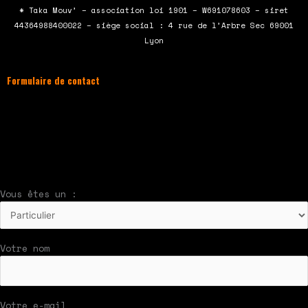
b
t
u
a
* Taka Mouv’ – association loi 1901 – W691078603 – siret
o
e
b
g
44364988400022 – siège social : 4 rue de l’Arbre Sec 69001
o
r
e
r
Lyon
k
a
m
Formulaire de contact
À compléter et envoyer en cliquant sur le
bouton en bas du formulaire !
Nous vous répondrons par mail rapidement
Vous êtes un :
Votre nom
Votre e-mail